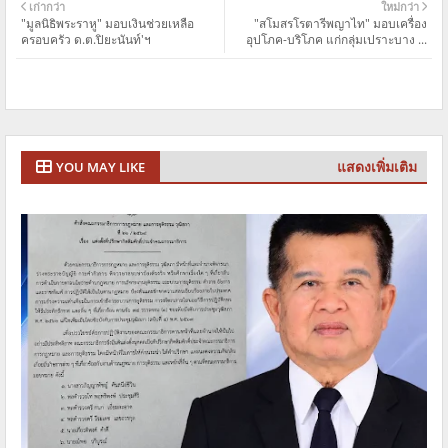
เก่ากว่า
ใหม่กว่า
"มูลนิธิพระราหู" มอบเงินช่วยเหลือ
"สโมสรโรตารีพญาไท" มอบเครื่อง
ครอบครัว ด.ต.ปิยะนันท์'ฯ
อุปโภค-บริโภค แก่กลุ่มเปราะบาง ...
แสดงเพิ่มเติม
YOU MAY LIKE