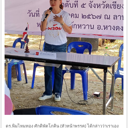
ดร.พิมไหมทอง ศักดิพัตโภคิน (หัวหน้าพรรค) ได้กล่าวว่าเราเอง