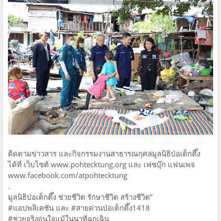
ติดตามข่าวสาร และกิจกรรมงานสาธารณกุศลมูลนิธิป่อเต็กตึ๊ง
ได้ที่ เว็บไซต์ www.pohtecktung.org และ เฟซบุ๊ก แฟนเพจ
www.facebook.com/atpohtecktung
.
มูลนิธิป่อเต็กตึ๊ง ช่วยชีวิต รักษาชีวิต สร้างชีวิต”
#แอปพลิเคชัน และ #สายด่วนป่อเต็กตึ๊ง1418
#ช่วยจริงอุ่นใจแม้ในนาทีฉุกเฉิน