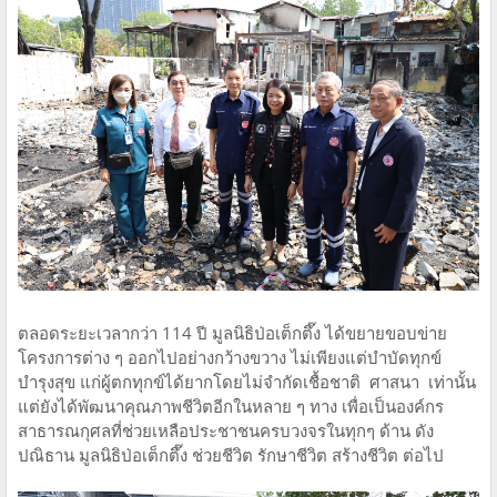
ตลอดระยะเวลากว่า 114 ปี มูลนิธิป่อเต็กตึ๊ง ได้ขยายขอบข่าย
โครงการต่าง ๆ ออกไปอย่างกว้างขวาง ไม่เพียงแต่บำบัดทุกข์
บำรุงสุข แก่ผู้ตกทุกข์ได้ยากโดยไม่จำกัดเชื้อชาติ ศาสนา เท่านั้น
แต่ยังได้พัฒนาคุณภาพชีวิตอีกในหลาย ๆ ทาง เพื่อเป็นองค์กร
สาธารณกุศลที่ช่วยเหลือประชาชนครบวงจรในทุกๆ ด้าน ดัง
ปณิธาน มูลนิธิป่อเต็กตึ๊ง ช่วยชีวิต รักษาชีวิต สร้างชีวิต ต่อไป