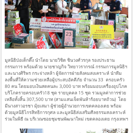
มูลนิธิป่อเต็กตึ๊ง นำโดย นายวิชิต ชินวงศ์วรกุล รองประธาน
กรรมการ พร้อมด้วย นายชาญกิจ วิทยาวรากรณ์ กรรมการมูลนิธิฯ
และนางศิริพร กระจ่างหล้า ผู้จัดการฝ่ายสังคมสงเคราะห์ นำทีม
ลงพื้นที่ให้ความช่วยเหลือผู้ประสบอัคคีภัย จำนวน 33 ครอบครัว
80 คน โดยมอบเงินสดคนละ 3,000 บาท พร้อมมอบเครื่องอุปโภค
บริโภครายครอบครัว18 ชุด รายบุคคล 15 ชุด รวมมูลค่าการช่วย
เหลือทั้งสิ้น 307,500 บาท (สามแสนเจ็ดพันห้าร้อยบาทถ้วน) โดย
มีนางสาวอรชา มุ้ยเสมา ผู้ช่วยผู้อำนวยการเขตคลองเตย พร้อม
ด้วยมูลนิธิไกรสิทธิการกุศล และมูลนิธิส่งเสริมศีลธรรมสงเคราะห์
ร่วมในพิธี ณ บริเวณซอยชุมชนพัฒนาใหม่ เขตคลองเตย กรุงเทพฯ