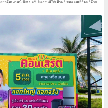
คุ้ม! งานนี้ ซีเจ มอร์ เปิดงานนี้ให้เข้าฟรี ชมคอนเสิร์ตฟรีด้วย