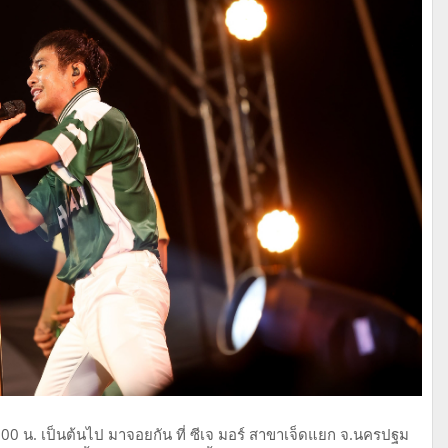
ต่ 13.00 น. เป็นต้นไป มาจอยกัน ที่ ซีเจ มอร์ สาขาเจ็ดแยก จ.นครปฐม