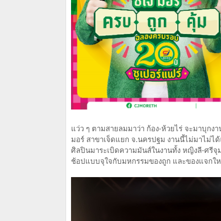
แว่ว ๆ ตามสายลมมาว่า ก้อง-ห้วยไร่ จะมาบุกงาน 
มอร์ สาขาเจ็ดแยก จ.นครปฐม งานนี้ไม่มาไม่ได้แ
ศิลปินมาระเบิดความมันส์ในงานทั้ง หญิงลี-ศรีจุ
ช้อปแบบจุใจกับมหกรรมของถูก และของแจกใหญ่ แจ