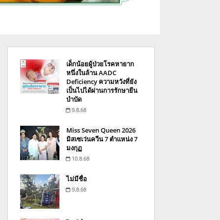
เด็กน้อยผู้ป่วยโรคหายาก
หนึ่งในล้าน AADC
Deficiency ความหวังที่ยัง
เป็นไปได้ผ่านการรักษายีน
บำบัด
9.8.68
Miss Seven Queen 2026
มิสเซเว่นควีน 7 ตำแหน่ง 7
มงกุฏ
10.8.68
ไม่มีชื่อ
9.8.68