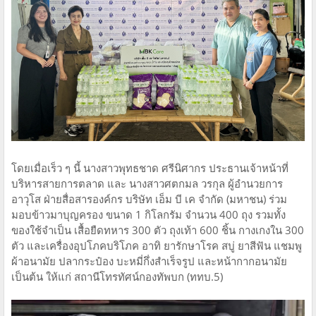
โดยเมื่อเร็ว ๆ นี้ นางสาวพุทธชาด ศรีนิศากร ประธานเจ้าหน้าที่
บริหารสายการตลาด และ นางสาวศตกมล วรกุล ผู้อำนวยการ
อาวุโส ฝ่ายสื่อสารองค์กร บริษัท เอ็ม บี เค จำกัด (มหาชน) ร่วม
มอบข้าวมาบุญครอง ขนาด 1 กิโลกรัม จำนวน 400 ถุง รวมทั้ง
ของใช้จำเป็น เสื้อยืดทหาร 300 ตัว ถุงเท้า 600 ชิ้น กางเกงใน 300
ตัว และเครื่องอุปโภคบริโภค อาทิ ยารักษาโรค สบู่ ยาสีฟัน แชมพู
ผ้าอนามัย ปลากระป๋อง บะหมี่กึ่งสำเร็จรูป และหน้ากากอนามัย
เป็นต้น ให้แก่ สถานีโทรทัศน์กองทัพบก (ททบ.5)