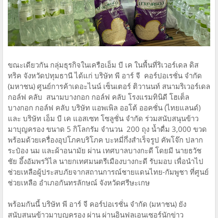
ขณะเดียวกัน กลุ่มธุรกิจในเครือเอ็ม บี เค ในพื้นที่ริเวอร์เดล ดิส
ทริค จังหวัดปทุมธานี ได้แก่ บริษัท พี อาร์ จี คอร์ปอเรชั่น จำกัด
(มหาชน) ศูนย์การค้าเดอะไนน์ เซ็นเตอร์ ติวานนท์ สนามริเวอร์เดล
กอล์ฟ คลับ สนามบางกอก กอล์ฟ คลับ โรงแรมทินิดี โฮเต็ล
บางกอก กอล์ฟ คลับ บริษัท แอพเพิล ออโต้ ออคชั่น (ไทยแลนด์)
และ บริษัท เอ็ม บี เค แอสเซท โซลูชั่น จำกัด ร่วมสนับสนุนข้าว
มาบุญครอง ขนาด 5 กิโลกรัม จำนวน 200 ถุง น้ำดื่ม 3,000 ขวด
พร้อมด้วยเครื่องอุปโภคบริโภค บะหมี่กึ่งสำเร็จรูป คัพโจ๊ก ปลาก
ระป๋อง นม และผ้าอนามัย ผ่าน เทศบาลบางกะดี โดยมี นายธวัช
ชัย อึ้งอัมพรวิไล นายกเทศมนตรีเมืองบางกะดี รับมอบ เพื่อนำไป
ช่วยเหลือผู้ประสบภัยจากสถานการณ์ชายแดนไทย-กัมพูชา ที่ศูนย์
ช่วยเหลือ อำเภอกันทรลักษณ์ จังหวัดศรีษะเกษ
พร้อมกันนี้ บริษัท พี อาร์ จี คอร์ปอเรชั่น จำกัด (มหาชน) ยัง
สนับสนุนข้าวมาบุญครอง ผ่าน ผ่านอินฟลูเอนเซอร์นักข่าว