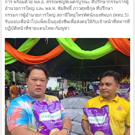
การ พร้อมด้วย พล.อ. สรรเพชญพิเนตรบูรณะ ที่ปรึกษากรรมการผู้
อำนวยการใหญ่ และ พล.ท. ชัยสิทธิ์ ภาวศุทธิกุล ที่ปรึกษา
กรรมการผู้อำนวยการใหญ่ สถานีวิทยุโทรทัศน์กองทัพบก (ททบ.5)
รับมอบเพื่อนำไปแพ็คเป็นถุงยังชีพเพื่อส่งต่อให้กับเจ้าหน้าที่ทหารที่
ปฏิบัติหน้าที่ชายแดนไทย-กัมพูชา