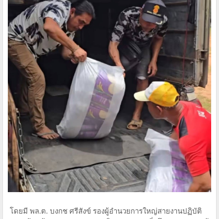
โดยมี พล.ต. บงกช ศรีสังข์ รองผู้อำนวยการใหญ่สายงานปฏิบัติ