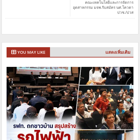
คณะเทคโนโลยีและการจัดการ
อุตสาหกรรม มจพ.รับสมัคร นศ.โควตา
ปวช./ปวส
แสดงเพิ่มเติม
YOU MAY LIKE