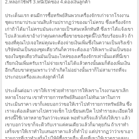
2.หลอกใช้ฟรี 3.หนีเปิดซอง 4.ดองเงินลูกค้า
ประเด็นแรก ตนมีการซื้อทรัพย์สินพวกเครื่องจักรเก่าจากโรงงาน
ชุดแรกมาประมาณสิบล้านปรากฏว่าของมาไม่ครบ ซึ่งเครื่องจักร
เก่าถ้าได้มาไม่ครบมันจะกลายเป็ฯเศษเหล็กทันที ซึ่งเราได้แจ้งเขา
ไปแล้วแต่เขาอ้างว่าคุณตกลงซื้อขายของชุดนี้ไปเรียบร้อยแล้ว ถ้า
ของที่คุณไปเจอใหม่คุณจะต้องจ่ายเงินเพิ่มซึ่งในความเป็นจริงเข้า
บริษัทมันเป็นของชุดเดียวกันก็ควรจะต้องเอาให้เพราะมันเป็นของ
ของในชุดเดียวกันมันเป็นอะไหล่ของเครื่องจักรเท่านั้นแต่ที่นี่เขา
เรียกเงินเพิ่มครับเราไม่จ่ายเขาไม่ได้แล้วตรงนั้นผมก็ต้องเพิ่มเงิน
อีกเกือบขาดทุนเพราะว่าถ้าเกิดไม่อย่างนั้นเราก็ไม่สามารถที่จะ
ประกอบเครื่องและส่งลูกค้าได้
ประเด็นต่อมา เขาให้เราช่วยทำรายการให้เพราะโรงงานเขาเลิก
หลายโรงงาน เขาทำรายการทรัพย์สินออกไม่ทันเวลาในการ
ประเมินราคา เขาก็เลยบอกว่าขอให้เราไปทำรายการทรัพย์สิน ซึ่ง
เราจะต้องเดินทางไปตรวจเช็ก ไปเขียนสเป๊ค ไปทำรายละเอียดให้
ตรงนี้ใช้เวลาหลายวันกว่าจะหมด พอทำเสร็จแล้วก็ส่งให้เขา แล้ว
เขาบอกว่าเขาก็จะดิวกับเราแค่คนเดียวแล้วก็มาคุยกัน ถ้าเราทำ
เสร็จเขาให้เราทำใบเสนอราคาแล้วก็ทำไป แต่ปรากฏว่าว่าเขาเอา
รายการที่เราทำเสร็จไปให้ผู้ซื้อรายอื่น ทั้งๆที่เขาให้เราตรวจสอบ