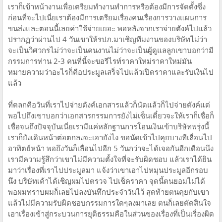
เราก็เข้าหน้างานเพื่อเตรียมทำงานทำการหรือต้องมีการจัดตั้งซึ่ง
ก่อนที่จะไปเนี่ยเราต้องมีการเตรียมเรื่องคนเรื่องการวางแผนการ
ขนส่งและตอนนี้เลยค่าใช้จ่ายเยอะ พอหลังจากเราจ่ายตังค์ไปแล้ว
ปรากฏว่าผ่านไป 4 วันเขาให้รปภ.มาเชิญทีมงานของบริษัทไม่ว่า
จะเป็นวิศวกรไม่ว่าจะเป็นคนงานไม่ว่าจะเป็นผู้ดูแลลูกเขาบอกว่ามี
กรรมการท่าน 2-3 คนที่นี้จะขอรีไรท์ราคาใหม่ราคาใหม่มัน
หมายความว่าอะไรก็คือประมูลเสร็จไปแล้วเปิดราคาและรับเงินไป
แล้ว
ที่ตลกคือวันที่เราไปจ่ายตังค์เอกสารแล้วก็นัดแล้วก็ไปจ่ายตังค์แต่
พอไปถึงเขาบอกว่าเอกสารกรรมการยังไม่เซ็นเดี๋ยวจะให้เราก็เชื่อก็
เชื่อจนถึงปัจจุบันเนี่ยเรามีแค่หลักฐานการโอนเงินเข้าบริษัทพรุ่งนี้
เราก็ยังเดินหน้าต่อตกลงจะเอายังไง ขอนัดเข้าไปคุยบางทีเลื่อนไป
อาทิตย์หน้า พอถึงวันก็เลื่อนไปอีก 5 วันกว่าจะได้เจอกันอีกเดือนนึง
เรามีความรู้สึกว่าเขาไม่มีความตั้งใจที่จะรับผิดชอบ แล้วเราได้ยิน
มาว่าเรื่องที่เราไปประมูลมา แจ้งว่าเขาเอาไปหมุนประมูลอีกรอบ
นึง บริษัทเค้าได้เชิญผมไปตรวจ ไปเช็คราคา จุดนี้ตนยอมไม่ได้
พอผมทราบผมก็เลยไปลงบันทึกประจำวันไว้ สุดท้ายตนคุยกับเขา
แล้วไม่มีความรับผิดชอบกรรมการใดๆลงมาเลย ตนก็เลยตัดสินใจ
เอาเรื่องเข้าสู่กระบวนการยุติธรรมคือในส่วนของเรื่องที่เป็นเรื่องผิด