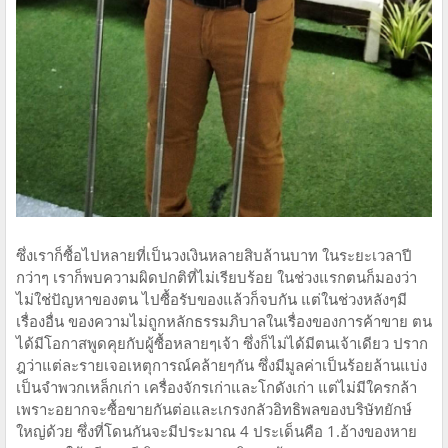
ซึ่งเราก็ซื้อไปหลายที่เป็นวงเงินหลายสิบล้านบาท ในระยะเวลาปี
กว่าๆ เราก็พบความผิดปกติที่ไม่เรียบร้อย ในช่วงแรกตนก็มองว่า
ไม่ใช่ปัญหาของตน ไปซื้อรับของแล้วก็จบกัน แต่ในช่วงหลังๆมี
เรื่องอื่น ของความไม่ถูกหลักธรรมภิบาลในเรื่องของการค้าขาย ตน
ได้มีโอกาสพูดคุยกับผู้ซื้อหลายๆเจ้า ซึ่งก็ไม่ได้มีตนเจ้าเดียว ปราก
ฎว่าแต่ละรายเจอเหตุการณ์คล้ายๆกัน ซึ่งมีมูลค่าเป็นร้อยล้านแบ่ง
เป็นจำพวกเหล็กเก่า เครื่องจักรเก่าและโกดังเก่า แต่ไม่มีใครกล้า
เพราะอยากจะซื้อขายกันต่อและเกรงกลัวอิทธิพลของบริษัทยักษ์
ใหญ่ด้วย ซึ่งที่โดนกันจะมีประมาณ 4 ประเด็นคือ 1.อ้างของหาย