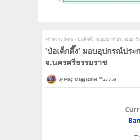
หน้าแรก
สังคม
'ป่อเต็กตึ๊ง' มอบอุปกรณ์ประกอบอาชี
'ป่อเต็กตึ๊ง' มอบอุปกรณ์ประ
จ.นครศรีธรรมราช
Mag [Maggazine]
23.8.68
Curr
Ban