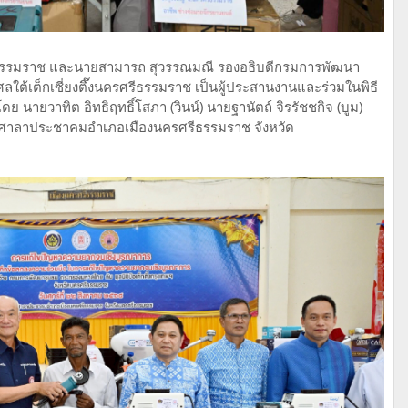
ีธรรมราช และนายสามารถ สุวรรณมณี รองอธิบดีกรมการพัฒนา
ลใต้เต็กเซี่ยงตึ๊งนครศรีธรรมราช เป็นผู้ประสานงานและร่วมในพิธี
ดย นายวาทิต อิทธิฤทธิ์โสภา (วินน์) นายฐานัตถ์ จิรรัชชกิจ (บูม)
 ณ ศาลาประชาคมอำเภอเมืองนครศรีธรรมราช จังหวัด