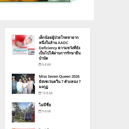
เด็กน้อยผู้ป่วยโรคหายาก
หนึ่งในล้าน AADC
Deficiency ความหวังที่ยัง
เป็นไปได้ผ่านการรักษายีน
บำบัด
9.8.68
Miss Seven Queen 2026
มิสเซเว่นควีน 7 ตำแหน่ง 7
มงกุฏ
10.8.68
ไม่มีชื่อ
9.8.68