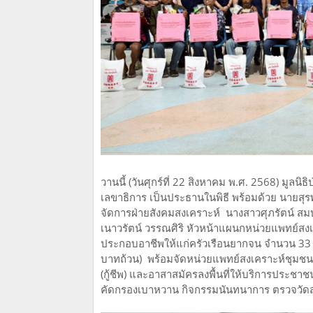
วานนี้ (วันศุกร์ที่ 22 สิงหาคม พ.ศ. 2568) มูลน
เลขาธิการ เป็นประธานในพิธี พร้อมด้วย นายสุรพ
จัดการฝ่ายสังคมสงเคราะห์ นางสาวศุภรัตน์ ส
เนาวรัตน์ วรรณศิริ หัวหน้าแผนกหน่วยแพทย์สง
ประกอบอาชีพให้แก่ครัวเรือนยากจน จำนวน 33 คร
บาทถ้วน) พร้อมจัดหน่วยแพทย์สงเคราะห์ชุมชน
(กู้ชีพ) และอาสาสมัครลงพื้นที่ให้บริการประช
คัดกรองเบาหวาน กิจกรรมนันทนาการ ตรวจวัดส