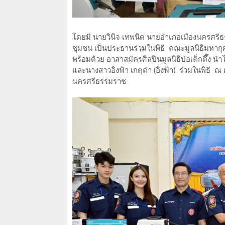
โดยมี นายวินิจ เทพนิต นายอำเภอเมืองนครศร
ชุมชน เป็นประธานร่วมในพิธี คณะมูลนิธิมหากุศ
พร้อมด้วย อาสาสมัครศิลปินมูลนิธิป่อเต็กตึ๊ง นำโ
และนางสาวอิงฟ้า เกตุคำ (อิงฟ้า) ร่วมในพิธี
นครศรีธรรมราช