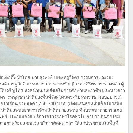
ิธิป่อเต็กตึ๊ง นำโดย นายสุรพงษ์ เตชะหรูวิจิตร กรรมการและรอง
งศ์ เสรฐภักดี กรรมการและรองเหรัญญิก นางศิริพร กระจ่างหล้า ผู้
มบัติเจริญไทย หัวหน้าแผนกส่งเสริมการศึกษาและอาชีพ และนางสาว
เคราะห์ชุมชน นำทีมลงพื้นที่จังหวัดนครศรีธรรมราช มอบอุปกรณ์
ัวเรือน รวมมูลค่า 760,740 บาท (เจ็ดแสนหกหมื่นเจ็ดร้อยสี่สิบ
 นำทีมแพทย์อาสาฯ เจ้าหน้าที่หน่วยแพทย์ ทีมบรรเทาสาธารณภัย
าชนฟรี ประกอบด้วย บริการตรวจรักษาโรคทั่วไป จ่ายยา ทันตกรรม
ายตาพร้อมแจกแว่น บริการตัดผม ฯลฯ ให้แก่ประชาชนในพื้นที่