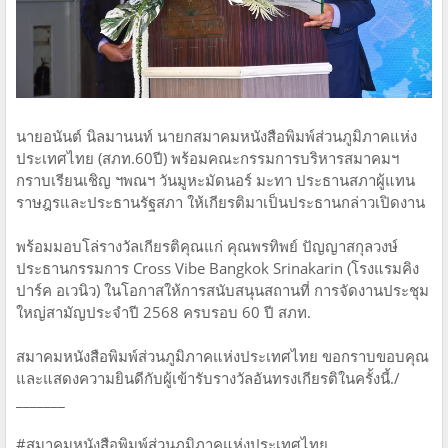
นายอนันต์​ นิลมานนท์​ นายกสมาคมหนังสือพิมพ์ส่วนภูมิภาคแห่ง
ประเทศไทย (สภท.60ปี)​​ พร้อมคณะกรรมการบริหารสมาคมฯ​
กราบเรียนเชิญ​ ฯพณฯ​ วันมูหะมัดนอร์​ มะทา​ ประธานสภาผู้แทน
ราษฎร​และประธานรัฐสภา​ ให้เกียรติมาเป็นประธานกล่าวเปิดงาน
พร้อมมอบ​โล่รางวัลเกียรติคุณ​แก่ คุณพรทิพย์ ปัญญาสกุลวงษ์
ประธานกรรมการ Cross Vibe Bangkok Srinakarin (โรงแรมคิง
ปาร์ค อเวนิว) ในโอกาสให้การสนับสนุนสถานที่ การจัดงานประชุม
ใหญ่สามัญประจำปี 2568 ครบรอบ 60 ปี สภท.
สมาคมหนังสือพิมพ์ส่วนภูมิภาคแห่งประเทศไทย​ ขอกราบขอบคุณ
และแสดงความยินดีกับผู้เข้ารับรางวัลอันทรงเกียรติในครั้งนี้./
_______
#สมาคมหนังสือพิมพ์ส่วนภูมิภาคแห่งประเทศไทย