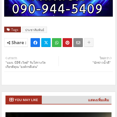
Tags
ประชาสัมพันธ์
เก่ากว่า
ใหม่กว่า
"บมจ. บีอีซี เวิลด์” รับโล่รางวัล
"​นักข่าวน้ำดี​" ​
เกียรติคุณ “องค์กรดีเด่น”
แสดงเพิ่มเติม
YOU MAY LIKE