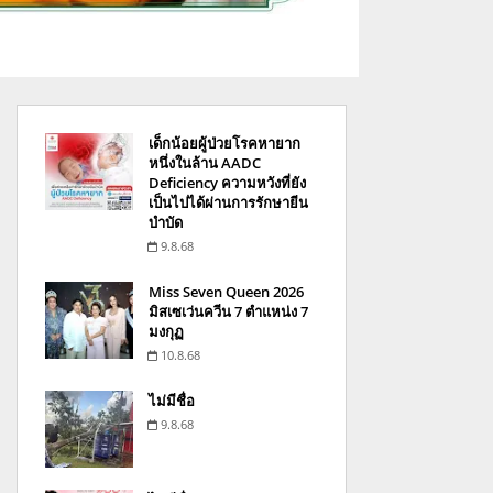
เด็กน้อยผู้ป่วยโรคหายาก
หนึ่งในล้าน AADC
Deficiency ความหวังที่ยัง
เป็นไปได้ผ่านการรักษายีน
บำบัด
9.8.68
Miss Seven Queen 2026
มิสเซเว่นควีน 7 ตำแหน่ง 7
มงกุฏ
10.8.68
ไม่มีชื่อ
9.8.68