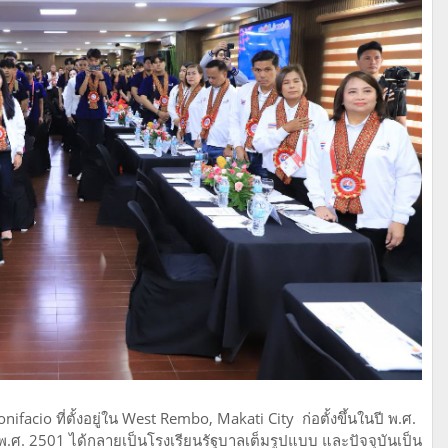
ifacio ที่ตั้งอยู่ใน West Rembo, Makati City ก่อตั้งขึ้นในปี พ.ศ.
 พ.ศ. 2501 ได้กลายเป็นโรงเรียนรัฐบาลเต็มรูปแบบ และปัจจุบันเป็น