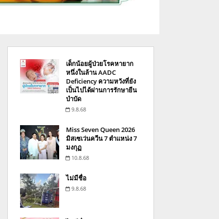
เด็กน้อยผู้ป่วยโรคหายาก
หนึ่งในล้าน AADC
Deficiency ความหวังที่ยัง
เป็นไปได้ผ่านการรักษายีน
บำบัด
9.8.68
Miss Seven Queen 2026
มิสเซเว่นควีน 7 ตำแหน่ง 7
มงกุฏ
10.8.68
ไม่มีชื่อ
9.8.68