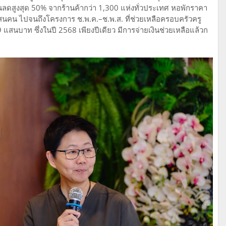
วนลดสูงสุด 50% จากร้านค้ากว่า 1,300 แห่งทั่วประเทศ หอพักราคา
ับแสนคน ไปจนถึงโครงการ ช.พ.ค.–ช.พ.ส. ที่ช่วยเหลือครอบครัวครู
 9 แสนบาท ซึ่งในปี 2568 เพียงปีเดียว มีการจ่ายเงินช่วยเหลือแล้วก