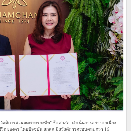
สวัสดิการส่วนลดค่าครองชีพ” ซึ่ง สกสค. ดำเนินการอย่างต่อเนื่อง
วิตของครู โดยปัจจุบัน สกสค.มีสวัสดิการครอบคลุมกว่า 16