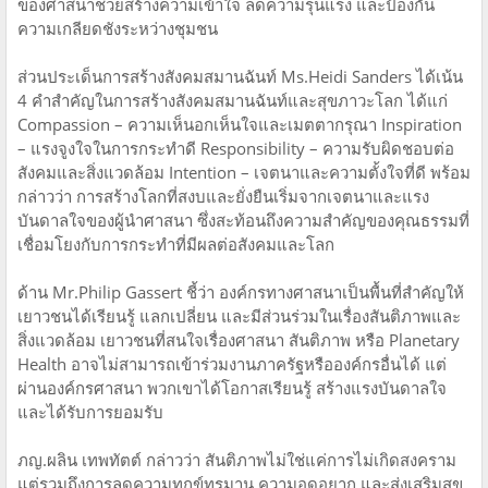
ของศาสนาช่วยสร้างความเข้าใจ ลดความรุนแรง และป้องกัน
ความเกลียดชังระหว่างชุมชน
ส่วนประเด็นการสร้างสังคมสมานฉันท์ Ms.Heidi Sanders ได้เน้น
4 คำสำคัญในการสร้างสังคมสมานฉันท์และสุขภาวะโลก ได้แก่
Compassion – ความเห็นอกเห็นใจและเมตตากรุณา Inspiration
– แรงจูงใจในการกระทำดี Responsibility – ความรับผิดชอบต่อ
สังคมและสิ่งแวดล้อม Intention – เจตนาและความตั้งใจที่ดี พร้อม
กล่าวว่า การสร้างโลกที่สงบและยั่งยืนเริ่มจากเจตนาและแรง
บันดาลใจของผู้นำศาสนา ซึ่งสะท้อนถึงความสำคัญของคุณธรรมที่
เชื่อมโยงกับการกระทำที่มีผลต่อสังคมและโลก
ด้าน Mr.Philip Gassert ชี้ว่า องค์กรทางศาสนาเป็นพื้นที่สำคัญให้
เยาวชนได้เรียนรู้ แลกเปลี่ยน และมีส่วนร่วมในเรื่องสันติภาพและ
สิ่งแวดล้อม เยาวชนที่สนใจเรื่องศาสนา สันติภาพ หรือ Planetary
Health อาจไม่สามารถเข้าร่วมงานภาครัฐหรือองค์กรอื่นได้ แต่
ผ่านองค์กรศาสนา พวกเขาได้โอกาสเรียนรู้ สร้างแรงบันดาลใจ
และได้รับการยอมรับ
ภญ.ผลิน เทพทัตต์ กล่าวว่า สันติภาพไม่ใช่แค่การไม่เกิดสงคราม
แต่รวมถึงการลดความทุกข์ทรมาน ความอดอยาก และส่งเสริมสุข