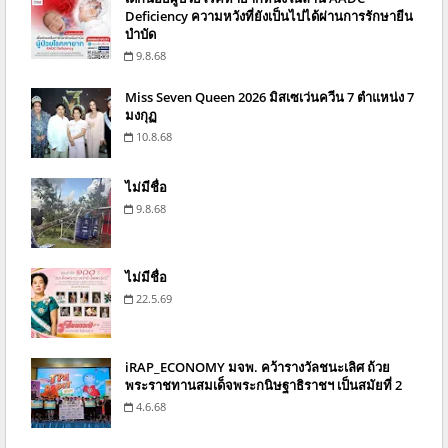
Deficiency ความหวังที่ยังเป็นไปได้ผ่านการรักษายีน
บำบัด
9.8.68
Miss Seven Queen 2026 มิสเซเว่นควีน 7 ตำแหน่ง 7
มงกุฏ
10.8.68
ไม่มีชื่อ
9.8.68
ไม่มีชื่อ
22.5.69
iRAP_ECONOMY มจพ. คว้ารางวัลชนะเลิศ ถ้วย
พระราชทานสมเด็จพระกนิษฐาธิราชฯ เป็นสมัยที่ 2
4.6.68