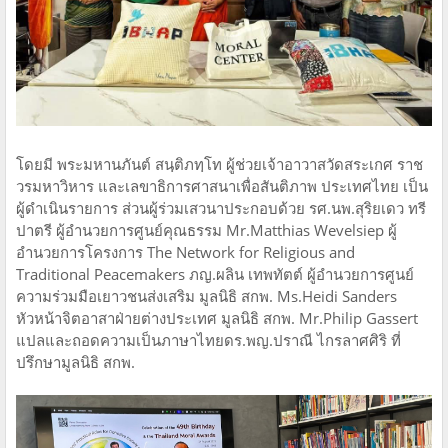
โดยมี พระมหานภันต์ สนฺติภทฺโท ผู้ช่วยเจ้าอาวาสวัดสระเกศ ราช
วรมหาวิหาร และเลขาธิการศาสนาเพื่อสันติภาพ ประเทศไทย เป็น
ผู้ดำเนินรายการ ส่วนผู้ร่วมเสวนาประกอบด้วย รศ.นพ.สุริยเดว ทรี
ปาตรี ผู้อำนวยการศูนย์คุณธรรม Mr.Matthias Wevelsiep ผู้
อำนวยการโครงการ The Network for Religious and
Traditional Peacemakers ภญ.ผลิน เทพทัตต์ ผู้อำนวยการศูนย์
ความร่วมมือเยาวชนส่งเสริม มูลนิธิ สกพ. Ms.Heidi Sanders
หัวหน้าจิตอาสาฝ่ายต่างประเทศ มูลนิธิ สกพ. Mr.Philip Gassert
แปลและถอดความเป็นภาษาไทยดร.พญ.ปราณี ไกรลาศศิริ ที่
ปรึกษามูลนิธิ สกพ.