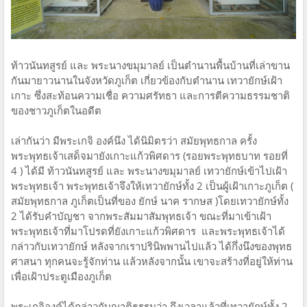
ท้าวนันทสูรย์ และ พระนางขมุมาลย์ เป็นตำนานพื้นบ้านที่เล่าขาน
กันมายาวนานในจังหวัดภูเก็ต เกี่ยวข้องกับตำนาน เทวายักษ์เฝ้า
เกาะ ซึ่งสะท้อนความเชื่อ ความศรัทธา และการตีความธรรมชาติ
ของชาวภูเก็ตในอดีต
เล่ากันว่า มีพระเกจิ องค์นึง ได้นิมิตรว่า สมัยพุทธกาล ครั้ง
พระพุทธเจ้าเสด็จมายังเกาะแก้วพิศดาร (รอยพระพุทธบาท รอยที่
4 ) ได้มี ท้าวนันทสูรย์ และ พระนางขมุมาลย์ เทวายักษ์เข้าไปเฝ้า
พระพุทธเจ้า พระพุทธเจ้าจึงให้เทวายักษ์ทั้ง 2 เป็นผู้เฝ้าเกาะภูเก็ต (
สมัยพุทธกาล ภูเก็ตเป็นที่ของ ยักษ์ นาค รากษส )โดยเทวายักษ์ทั้ง
2 ได้รับคำบัญชา จากพระสัมมาสัมพุทธเจ้า ขณะที่มาเข้าเฝ้า
พระพุทธเจ้าที่มาโปรดที่ยังเกาะแก้วพิศดาร และพระพุทธเจ้าได้
กล่าวกับเทวายักษ์ หลังจากเราปรินิพพานไปแล้ว ได้กึ่งนึงของพุทธ
ศาสนา ทุกคนจะรู้จักท่าน แล้วหลังจากนั้น เขาจะสร้างที่อยู่ให้ท่าน
เพื่อเฝ้าประตูเมืองภูเก็ต
พระเกจิองค์ได้กล่าวกับญาติธรรมว่า ถึงเวลาแล้วที่เทวายักษ์ทั้ง 2