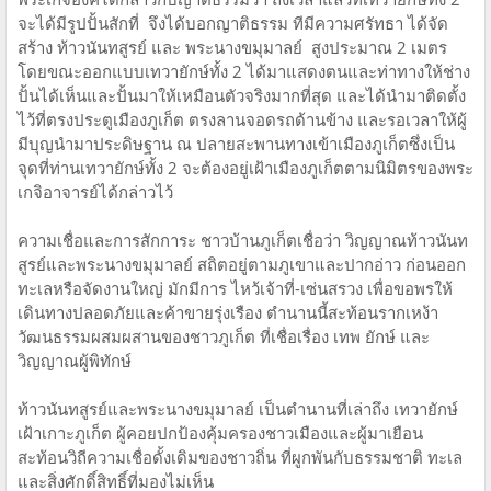
จะได้มีรูปปั้นสักที่ จึงได้บอกญาติธรรม ทีมีความศรัทธา ได้จัด
สร้าง ท้าวนันทสูรย์ และ พระนางขมุมาลย์ สูงประมาณ 2 เมตร
โดยขณะออกแบบเทวายักษ์ทั้ง 2 ได้มาแสดงตนและท่าทางให้ช่าง
ปั้นได้เห็นและปั้นมาให้เหมือนตัวจริงมากที่สุด และได้นำมาติดตั้ง
ไว้ที่ตรงประตูเมืองภูเก็ต ตรงลานจอดรถด้านข้าง และรอเวลาให้ผู้
มีบุญนำมาประดิษฐาน ณ ปลายสะพานทางเข้าเมืองภูเก็ตซึ่งเป็น
จุดที่ท่านเทวายักษ์ทั้ง 2 จะต้องอยู่เฝ้าเมืองภูเก็ตตามนิมิตรของพระ
เกจิอาจารย์ได้กล่าวไว้
ความเชื่อและการสักการะ ชาวบ้านภูเก็ตเชื่อว่า วิญญาณท้าวนันท
สูรย์และพระนางขมุมาลย์ สถิตอยู่ตามภูเขาและปากอ่าว ก่อนออก
ทะเลหรือจัดงานใหญ่ มักมีการ ไหว้เจ้าที่-เซ่นสรวง เพื่อขอพรให้
เดินทางปลอดภัยและค้าขายรุ่งเรือง ตำนานนี้สะท้อนรากเหง้า
วัฒนธรรมผสมผสานของชาวภูเก็ต ที่เชื่อเรื่อง เทพ ยักษ์ และ
วิญญาณผู้พิทักษ์
ท้าวนันทสูรย์และพระนางขมุมาลย์ เป็นตำนานที่เล่าถึง เทวายักษ์
เฝ้าเกาะภูเก็ต ผู้คอยปกป้องคุ้มครองชาวเมืองและผู้มาเยือน
สะท้อนวิถีความเชื่อดั้งเดิมของชาวถิ่น ที่ผูกพันกับธรรมชาติ ทะเล
และสิ่งศักดิ์สิทธิ์ที่มองไม่เห็น