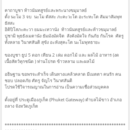
คาถาบูชา ท้าวนันทสูรย์และพระนางขมุมาลย์
ตั้ง นะโม 3 จบ นะโม ตัสสะ ภะคะวะโต อะระหะโต สัมมาสัมพุท
ธัสสะ
อิติปิโสภะคะวา ยมมะเทวานัง ท้าวนันทสูรย์และท้าวขมุมาลย์
ปูชามิ พุธธังเมตานัง ธัมมังมัดจิต สังคังมัดใจ กันภัย กันโรค ศัตรู
ทั้งหลาย วินาศสันติ สุขัง อะหังสุคะโต นะโมพุทธายะ
ของบูชา ธูป 5 ดอก เทียน 2 เล่ม ดอกไม้ และ ผลไม้ อาหาร (งด
เนื้อสัตว์ทุกชนิด ) ท่านโปรด ข้าวหลาม และผลไม้
อธิษฐาน ขอพรจะสำเร็จ เดินทางแคล้วคลาด มีเมตตา คนรัก คน
ชอบ ปลอดภัย ศัตรู จัญไร วินาศสันติ
โปรดใช้วิจารณญาณในการอ่าน เป็นความเชื่อส่วนบุคคล
ตั้งอยู่ที่ ประตูเมืองภูเก็ต (Phuket Gateway) ตำบลไม้ขาว อำเภอ
ถลาง จังหวัดภูเก็ต
****************************************************