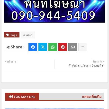
Tags
ศาสนา
เก่ากว่า
ใหม่กว่า
คึกคัก! งาน “ตลาดอำเภอด้ง”
แสดงเพิ่มเติม
YOU MAY LIKE