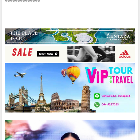
**************