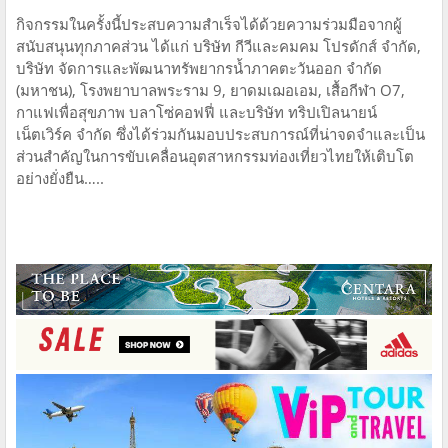
กิจกรรมในครั้งนี้ประสบความสำเร็จได้ด้วยความร่วมมือจากผู้
สนับสนุนทุกภาคส่วน ได้แก่ บริษัท กีวีและคมคม โปรดักส์ จำกัด,
บริษัท จัดการและพัฒนาทรัพยากรน้ำภาคตะวันออก จำกัด
(มหาชน), โรงพยาบาลพระราม 9, ยาดมเฌอเอม, เสื้อกีฬา O7,
กาแฟเพื่อสุขภาพ บลาโซ่คอฟฟี่ และบริษัท ทริปเปิลนายน์
เน็ตเวิร์ค จำกัด ซึ่งได้ร่วมกันมอบประสบการณ์ที่น่าจดจำและเป็น
ส่วนสำคัญในการขับเคลื่อนอุตสาหกรรมท่องเที่ยวไทยให้เติบโต
อย่างยั่งยืน…..