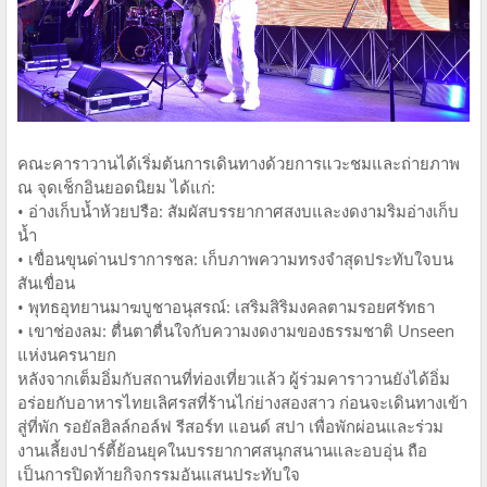
คณะคาราวานได้เริ่มต้นการเดินทางด้วยการแวะชมและถ่ายภาพ
ณ จุดเช็กอินยอดนิยม ได้แก่:
• อ่างเก็บน้ำห้วยปรือ: สัมผัสบรรยากาศสงบและงดงามริมอ่างเก็บ
น้ำ
• เขื่อนขุนด่านปราการชล: เก็บภาพความทรงจำสุดประทับใจบน
สันเขื่อน
• พุทธอุทยานมาฆบูชาอนุสรณ์: เสริมสิริมงคลตามรอยศรัทธา
• เขาช่องลม: ตื่นตาตื่นใจกับความงดงามของธรรมชาติ Unseen
แห่งนครนายก
หลังจากเต็มอิ่มกับสถานที่ท่องเที่ยวแล้ว ผู้ร่วมคาราวานยังได้อิ่ม
อร่อยกับอาหารไทยเลิศรสที่ร้านไก่ย่างสองสาว ก่อนจะเดินทางเข้า
สู่ที่พัก รอยัลฮิลล์กอล์ฟ รีสอร์ท แอนด์ สปา เพื่อพักผ่อนและร่วม
งานเลี้ยงปาร์ตี้ย้อนยุคในบรรยากาศสนุกสนานและอบอุ่น ถือ
เป็นการปิดท้ายกิจกรรมอันแสนประทับใจ