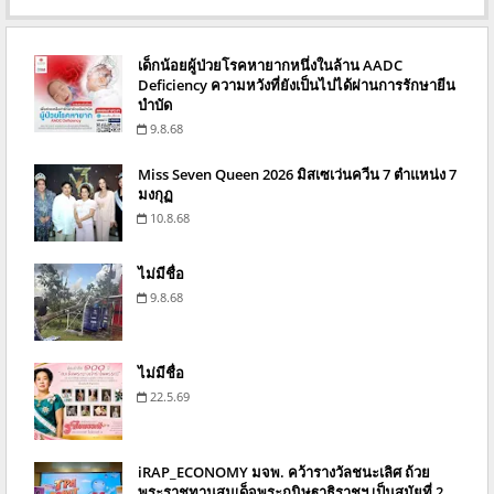
เด็กน้อยผู้ป่วยโรคหายากหนึ่งในล้าน AADC
Deficiency ความหวังที่ยังเป็นไปได้ผ่านการรักษายีน
บำบัด
9.8.68
Miss Seven Queen 2026 มิสเซเว่นควีน 7 ตำแหน่ง 7
มงกุฏ
10.8.68
ไม่มีชื่อ
9.8.68
ไม่มีชื่อ
22.5.69
iRAP_ECONOMY มจพ. คว้ารางวัลชนะเลิศ ถ้วย
พระราชทานสมเด็จพระกนิษฐาธิราชฯ เป็นสมัยที่ 2