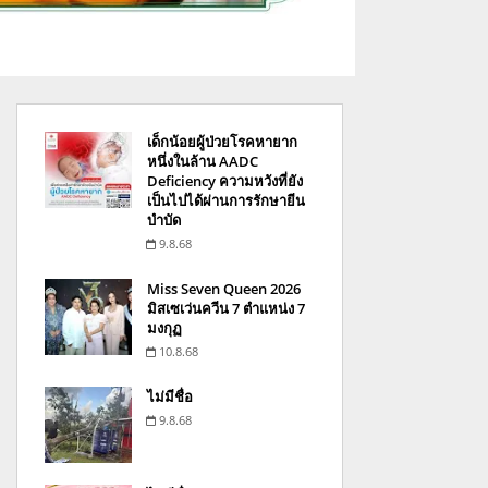
เด็กน้อยผู้ป่วยโรคหายาก
หนึ่งในล้าน AADC
Deficiency ความหวังที่ยัง
เป็นไปได้ผ่านการรักษายีน
บำบัด
9.8.68
Miss Seven Queen 2026
มิสเซเว่นควีน 7 ตำแหน่ง 7
มงกุฏ
10.8.68
ไม่มีชื่อ
9.8.68