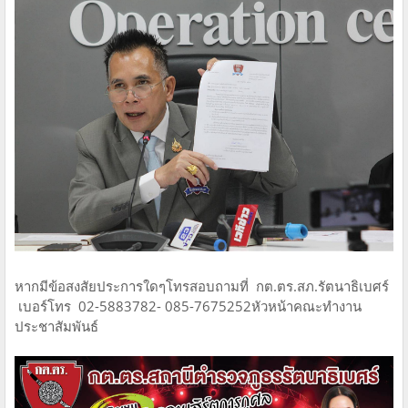
หากมีข้อสงสัยประการใดๆโทรสอบถามที่ กต.ตร.สภ.รัตนาธิเบศร์
เบอร์โทร 02-5883782- 085-7675252หัวหน้าคณะทำงาน
ประชาสัมพันธ์