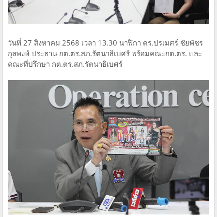
วันที่ 27 สิงหาคม 2568 เวลา 13.30 นาฬิกา ดร.ปรเมศร์ ชัยพัชร
กุลพงษ์ ประธาน กต.ตร.สภ.รัตนาธิเบศร์ พร้อมคณะกต.ตร. และ
คณะที่ปรึกษา กต.ตร.สภ.รัตนาธิเบศร์