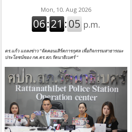
ดร.แก้ว แถลงข่าว “จัดคอนเสิร์ตการกุศล เพื่อกิจกรรมสาธารณะ
ประโยชน์ของ กต.ตร.สภ.รัตนาธิเบศร์ “