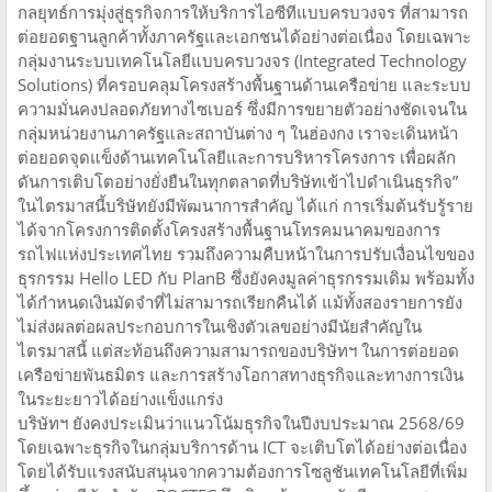
กลยุทธ์การมุ่งสู่ธุรกิจการให้บริการไอซีทีแบบครบวงจร ที่สามารถ
ต่อยอดฐานลูกค้าทั้งภาครัฐและเอกชนได้อย่างต่อเนื่อง โดยเฉพาะ
กลุ่มงานระบบเทคโนโลยีแบบครบวงจร (Integrated Technology
Solutions) ที่ครอบคลุมโครงสร้างพื้นฐานด้านเครือข่าย และระบบ
ความมั่นคงปลอดภัยทางไซเบอร์ ซึ่งมีการขยายตัวอย่างชัดเจนใน
กลุ่มหน่วยงานภาครัฐและสถาบันต่าง ๆ ในฮ่องกง เราจะเดินหน้า
ต่อยอดจุดแข็งด้านเทคโนโลยีและการบริหารโครงการ เพื่อผลัก
ดันการเติบโตอย่างยั่งยืนในทุกตลาดที่บริษัทเข้าไปดำเนินธุรกิจ”
ในไตรมาสนี้บริษัทยังมีพัฒนาการสำคัญ ได้แก่ การเริ่มต้นรับรู้ราย
ได้จากโครงการติดตั้งโครงสร้างพื้นฐานโทรคมนาคมของการ
รถไฟแห่งประเทศไทย รวมถึงความคืบหน้าในการปรับเงื่อนไขของ
ธุรกรรม Hello LED กับ PlanB ซึ่งยังคงมูลค่าธุรกรรมเดิม พร้อมทั้ง
ได้กำหนดเงินมัดจำที่ไม่สามารถเรียกคืนได้ แม้ทั้งสองรายการยัง
ไม่ส่งผลต่อผลประกอบการในเชิงตัวเลขอย่างมีนัยสำคัญใน
ไตรมาสนี้ แต่สะท้อนถึงความสามารถของบริษัทฯ ในการต่อยอด
เครือข่ายพันธมิตร และการสร้างโอกาสทางธุรกิจและทางการเงิน
ในระยะยาวได้อย่างแข็งแกร่ง
บริษัทฯ ยังคงประเมินว่าแนวโน้มธุรกิจในปีงบประมาณ 2568/69
โดยเฉพาะธุรกิจในกลุ่มบริการด้าน ICT จะเติบโตได้อย่างต่อเนื่อง
โดยได้รับแรงสนับสนุนจากความต้องการโซลูชันเทคโนโลยีที่เพิ่ม