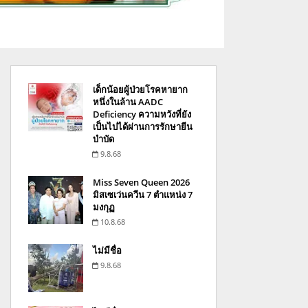
เด็กน้อยผู้ป่วยโรคหายาก
หนึ่งในล้าน AADC
Deficiency ความหวังที่ยัง
เป็นไปได้ผ่านการรักษายีน
บำบัด
9.8.68
Miss Seven Queen 2026
มิสเซเว่นควีน 7 ตำแหน่ง 7
มงกุฏ
10.8.68
ไม่มีชื่อ
9.8.68