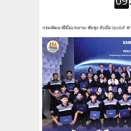
กรมพัฒนาฝีมือแรงงาน–ซัมซุง จับมือ Upskill ช