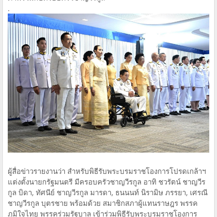
.
ผู้สื่อข่าวรายงานว่า สำหรับพิธีรับพระบรมราชโองการโปรดเกล้าฯ
แต่งตั้งนายกรัฐมนตรี มีครอบครัวชาญวีรกูล อาทิ ชวรัตน์ ชาญวีร
กูล บิดา, ทัศนีย์ ชาญวีรกูล มารดา, ธนนนท์ นิรามิษ ภรรยา, เศรณี
ชาญวีรกูล บุตรชาย พร้อมด้วย สมาชิกสภาผู้แทนราษฎร พรรค
ภูมิใจไทย พรรคร่วมรัฐบาล เข้าร่วมพิธีรับพระบรมราชโองการ