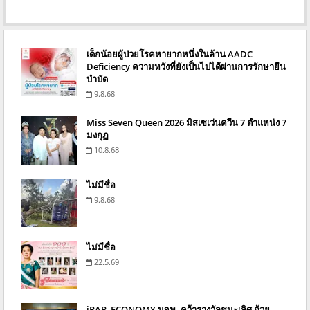
เด็กน้อยผู้ป่วยโรคหายากหนึ่งในล้าน AADC
Deficiency ความหวังที่ยังเป็นไปได้ผ่านการรักษายีน
บำบัด
9.8.68
Miss Seven Queen 2026 มิสเซเว่นควีน 7 ตำแหน่ง 7
มงกุฏ
10.8.68
ไม่มีชื่อ
9.8.68
ไม่มีชื่อ
22.5.69
iRAP_ECONOMY มจพ. คว้ารางวัลชนะเลิศ ถ้วย