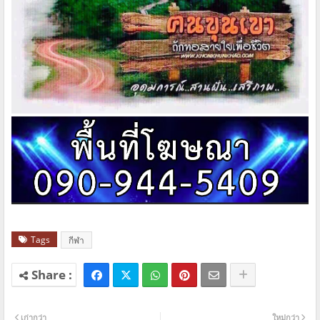
Tags
กีฬา
เก่ากว่า
ใหม่กว่า