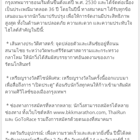
กรุงเทพมาราธอนเริ่มต้นขึ้นตั้งแต่ปี พ.ศ. 2530 และได้จัดต่อเนื่อง
เป็นประเพณีมาตลอด 36 ปี โดยในปีนี้ ทางสมาคมฯ ได้รับทุกข้อ
เสนอแนะจากนักวิ่งมาปรับปรุง เพื่อให้การจัดงานมีประสิทธิภาพ
สูงสุด ทั้งในด้านความปลอดภัย ความสะดวก และความประทับใจ
ไฮไลต์สำคัญในปีนี้:
* เส้นทางประวัติศาสตร์: จุดปล่อยตัวและเส้นชัยอยู่ที่ถนน
สนามไชย ระหว่างวัดพระศรีรัตนศาสดารามและกระทรวง
กลาโหม ให้นักวิ่งได้สัมผัสบรรยากาศอันงดงามของเกาะ
รัตนโกสินทร์
* เหรียญรางวัลดีไซน์พิเศษ: เหรียญรางวัลในครั้งนี้ออกแบบมา
เพื่อสื่อถึงการ “เปิดประตู” ต้อนรับนักวิ่งทุกคนให้ก้าวเข้ามาสัมผัส
ความศิวิไลซ์ของเมืองกรุงเทพฯ
* ช่องทางการสมัครที่หลากหลาย: นักวิ่งสามารถสมัครได้หลาย
ช่องทาง ทั้งเว็บไซต์หลัก www.bkkmarathon.com, ThaiRun
และ GoToRace รวมถึงการสมัครด้วยตนเองที่สมาคมฯ
* ลดวันรับอุปกรณ์: เพื่อความรวดเร็วและสะดวกยิ่งขึ้น ปีนี้ได้ลด
วันรับอุปกรณ์เหลือเพียง 2 วัน คือ วันศุกร์ที่ 14 และวันเสาร์ที่ 15