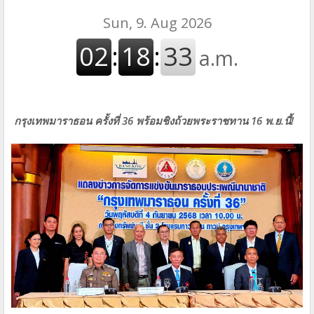
กรุงเทพมาราธอน ครั้งที่ 36 พร้อมชิงถ้วยพระราชทาน 16 พ.ย.นี้!