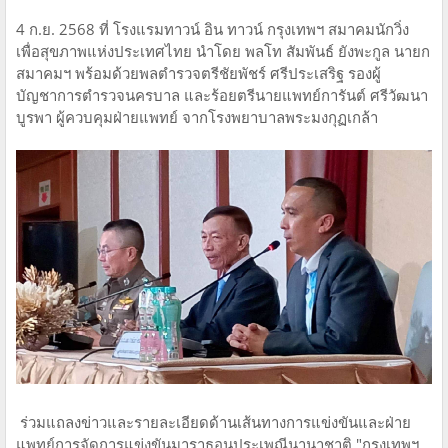
4 ก.ย. 2568 ที่ โรงแรมทาวน์ อิน ทาวน์ กรุงเทพฯ สมาคมนักวิ่ง
เพื่อสุขภาพแห่งประเทศไทย นำโดย พลโท สัมพันธ์ ยังพะกูล นายก
สมาคมฯ พร้อมด้วยพลตำรวจตรีชัยพัชร์ ศรีประเสริฐ รองผู้
บัญชาการตำรวจนครบาล และร้อยตรีนายแพทย์การันต์ ศรีวัฒนา
บูรพา ผู้ควบคุมฝ่ายแพทย์ จากโรงพยาบาลพระมงกุฏเกล้า
ร่วมแถลงข่าวและรายละเอียดด้านเส้นทางการแข่งขันและฝ่าย
แพทย์การจัดการแข่งขันมาราธอนประเพณีนานาชาติ "กรุงเทพฯ