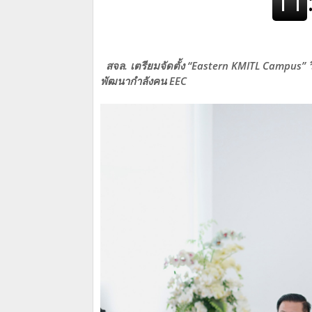
สจล. เตรียมจัดตั้ง “Eastern KMITL Campus” ว
พัฒนากำลังคน EEC