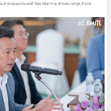
ขึ้น ณ ศาลาอเนกประสงค์ วัดผาณิตาราม ตำบลบางกรูด อำเภอ