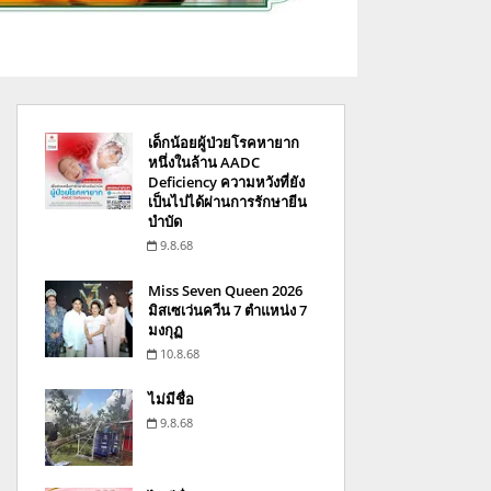
เด็กน้อยผู้ป่วยโรคหายาก
หนึ่งในล้าน AADC
Deficiency ความหวังที่ยัง
เป็นไปได้ผ่านการรักษายีน
บำบัด
9.8.68
Miss Seven Queen 2026
มิสเซเว่นควีน 7 ตำแหน่ง 7
มงกุฏ
10.8.68
ไม่มีชื่อ
9.8.68