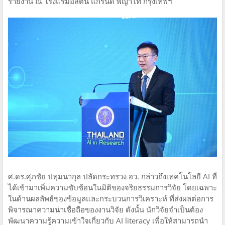
รายงาน ณ โรงแรมอีสติน แกรนด์ พญาไท กรุงเทพฯ
ศ.ดร.ศุภชัย ปทุมนากุล ปลัดกระทรวง อว. กล่าวถึงเทคโนโลยี AI ที่
ได้เข้ามาเพิ่มความซับซ้อนในมิติของจริยธรรมการวิจัย โดยเฉพาะ
ในด้านผลลัพธ์ของข้อมูลและกระบวนการวิเคราะห์ ที่ส่งผลต่อการ
พิจารณาความน่าเชื่อถือของงานวิจัย ดังนั้น นักวิจัยจำเป็นต้อง
พัฒนาความรู้ความเข้าใจเกี่ยวกับ AI literacy เพื่อให้สามารถนำ