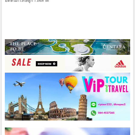
อดีตนักโทษผู้ก้าวพลาด