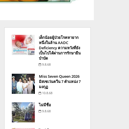
เด็กน้อยผู้ป่วยโรคหายาก
หนึ่งในล้าน AADC
Deficiency ความหวังที่ยัง
เป็นไปได้ผ่านการรักษายีน
บำบัด
9.8.68
Miss Seven Queen 2026
มิสเซเว่นควีน 7 ตำแหน่ง 7
มงกุฏ
10.8.68
ไม่มีชื่อ
9.8.68