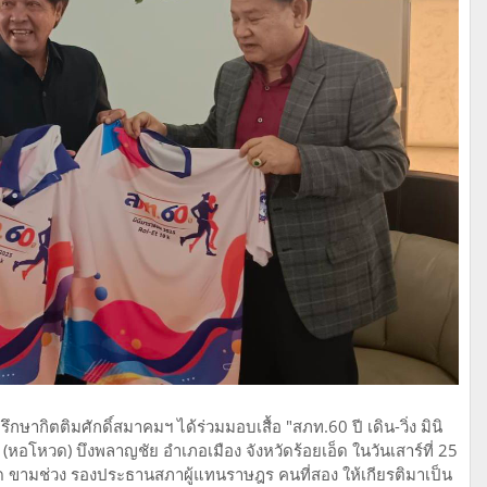
ากิตติมศักดิ์สมาคมฯ ได้ร่วมมอบเสื้อ "สภท.60 ปี เดิน-วิ่ง มินิ
อโหวด) บึงพลาญชัย อำเภอเมือง จังหวัดร้อยเอ็ด ในวันเสาร์ที่ 25
 ขามช่วง รองประธานสภาผู้แทนราษฎร คนที่สอง ให้เกียรติมาเป็น