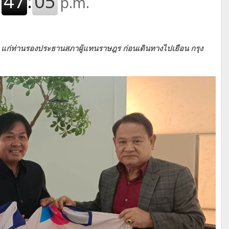
25" แก่ท่านรองประธานสภาผู้แทนราษฎร ก่อนเดินทางไปเยือน กรุง