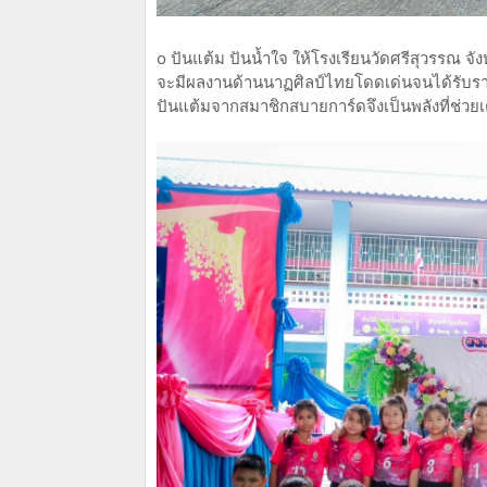
o ปันแต้ม ปันน้ำใจ ให้โรงเรียนวัดศรีสุวรรณ จั
จะมีผลงานด้านนาฏศิลป์ไทยโดดเด่นจนได้รับราง
ปันแต้มจากสมาชิกสบายการ์ดจึงเป็นพลังที่ช่วยเต