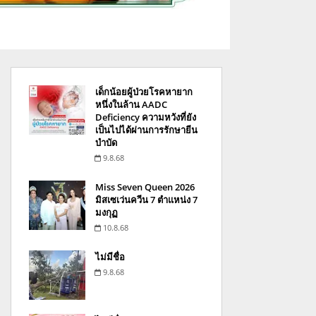
เด็กน้อยผู้ป่วยโรคหายาก
หนึ่งในล้าน AADC
Deficiency ความหวังที่ยัง
เป็นไปได้ผ่านการรักษายีน
บำบัด
9.8.68
Miss Seven Queen 2026
มิสเซเว่นควีน 7 ตำแหน่ง 7
มงกุฏ
10.8.68
ไม่มีชื่อ
9.8.68