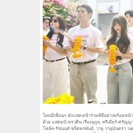
โดยมีเพื่อนๆ นักแสดงเข้าร่วมพิธีอย่างพร้อมหน้
ด้วย แสตมป์-พรวศิน เรืองนุกูล, พรีเมียร์-ศรัญญา
โฟล์ค-รัชนนท์ ขจิตพรพันธ์, วายุ-วายุมันตรา 