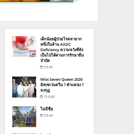
เด็กน้อยผู้ป่วยโรคหายาก
หนึ่งในล้าน AADC
Deficiency ความหวังที่ยัง
เป็นไปได้ผ่านการรักษายีน
บำบัด
9.8.68
Miss Seven Queen 2026
มิสเซเว่นควีน 7 ตำแหน่ง 7
มงกุฏ
10.8.68
ไม่มีชื่อ
9.8.68