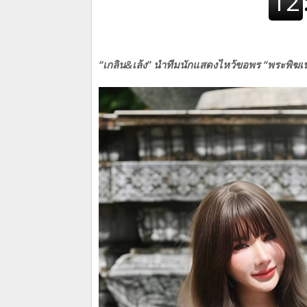
“เกลิน&เล้ง” นำทีมนักแสดงไหว้ขอพร “พระพิฆเนศ