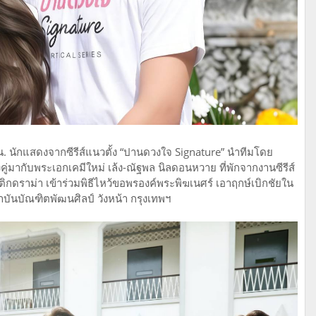
 น. นักแสดงจากซีรีส์แนวตั้ง “ปานดวงใจ Signature” นำทีมโดย
ู่มากับพระเอกเคมีใหม่ เล้ง-ณัฐพล นิลดอนหวาย ที่พักจากงานซีรีส์
ดราม่า เข้าร่วมพิธีไหว้ขอพรองค์พระพิฆเนศร์ เอาฤกษ์เบิกชัยใน
สถาบันบัณฑิตพัฒนศิลป์ วังหน้า กรุงเทพฯ