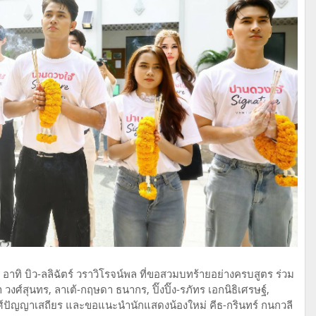
า อาทิ บิว-ลลิฉัตร์ วราวิโรจน์พล ที่ขอสวมบทร้ายอย่างครบสูตร ร่วม
 วงศ์สุนทร, ลาเต้-กฤษดา ธนากร, ปิ๊งปิ๊ง-รภัทร เอกนิธิเศรษฐ์,
วงศ์ปัญญาเสถียร และขอแนะนำนักแสดงน้องใหม่ คีธ-กรินทร์ กนกวลี