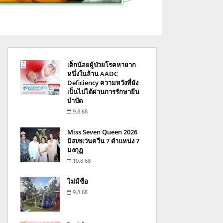
เด็กน้อยผู้ป่วยโรคหายาก
หนึ่งในล้าน AADC
Deficiency ความหวังที่ยัง
เป็นไปได้ผ่านการรักษายีน
บำบัด
9.8.68
Miss Seven Queen 2026
มิสเซเว่นควีน 7 ตำแหน่ง 7
มงกุฏ
10.8.68
ไม่มีชื่อ
9.8.68