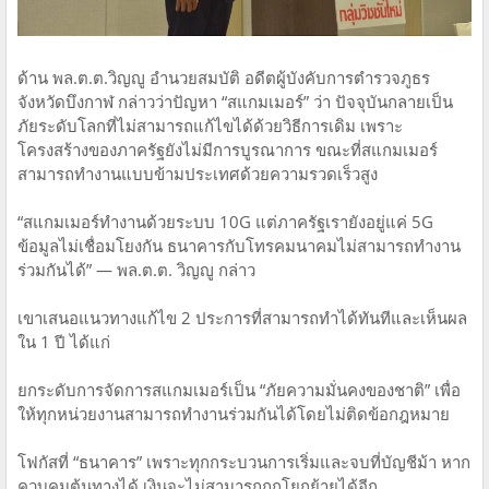
ด้าน พล.ต.ต.วิญญู อำนวยสมบัติ อดีตผู้บังคับการตำรวจภูธร
จังหวัดบึงกาฬ กล่าวว่าปัญหา “สแกมเมอร์” ว่า ปัจจุบันกลายเป็น
ภัยระดับโลกที่ไม่สามารถแก้ไขได้ด้วยวิธีการเดิม เพราะ
โครงสร้างของภาครัฐยังไม่มีการบูรณาการ ขณะที่สแกมเมอร์
สามารถทำงานแบบข้ามประเทศด้วยความรวดเร็วสูง
“สแกมเมอร์ทำงานด้วยระบบ 10G แต่ภาครัฐเรายังอยู่แค่ 5G
ข้อมูลไม่เชื่อมโยงกัน ธนาคารกับโทรคมนาคมไม่สามารถทำงาน
ร่วมกันได้” — พล.ต.ต. วิญญู กล่าว
เขาเสนอแนวทางแก้ไข 2 ประการที่สามารถทำได้ทันทีและเห็นผล
ใน 1 ปี ได้แก่
ยกระดับการจัดการสแกมเมอร์เป็น “ภัยความมั่นคงของชาติ” เพื่อ
ให้ทุกหน่วยงานสามารถทำงานร่วมกันได้โดยไม่ติดข้อกฎหมาย
โฟกัสที่ “ธนาคาร” เพราะทุกกระบวนการเริ่มและจบที่บัญชีม้า หาก
ควบคุมต้นทางได้ เงินจะไม่สามารถถูกโยกย้ายได้อีก