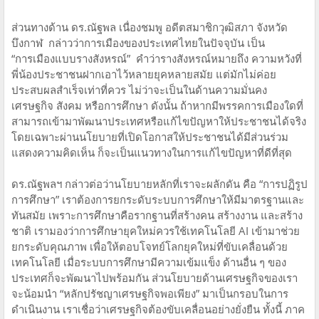
ส่วนทางด้าน ดร.ณัฐพล เนื่องชมพู อดีตสมาชิกวุฒิสภา จังหวัด
บึงกาฬ กล่าวว่าการเมืองของประเทศไทยในปัจจุบัน เป็น
“การเมืองแบบรางสังหรณ์” คำว่ารางสังหรณ์หมายถึง ความหวังที่
พี่น้องประชาชนฝากเอาไว้หลายยุคหลายสมัย แต่มักไม่ค่อย
ประสบผลสำเร็จเท่าที่ควร ไม่ว่าจะเป็นในด้านความมั่นคง
เศรษฐกิจ สังคม หรือการศึกษา ดังนั้น ถ้าหากมีพรรคการเมืองใดที่
สามารถเข้ามาพัฒนาประเทศหรือแก้ไขปัญหาให้ประชาชนได้จริง
โดยเฉพาะผ่านนโยบายที่เปิดโอกาสให้ประชาชนได้มีส่วนร่วม
แสดงความคิดเห็น ก็จะเป็นแนวทางในการแก้ไขปัญหาที่ดีที่สุด
ดร.ณัฐพลฯ กล่าวต่อว่านโยบายหลักที่เราจะผลักดัน คือ “การปฏิรูป
การศึกษา” เราต้องการยกระดับระบบการศึกษาให้มีมาตรฐานและ
ทันสมัย เพราะการศึกษาคือรากฐานที่สร้างคน สร้างงาน และสร้าง
ชาติ เรามองว่าการศึกษายุคใหม่ควรใช้เทคโนโลยี AI เข้ามาช่วย
ยกระดับคุณภาพ เพื่อให้ตอบโจทย์โลกยุคใหม่ที่ขับเคลื่อนด้วย
เทคโนโลยี เมื่อระบบการศึกษามีความเข้มแข็ง ด้านอื่น ๆ ของ
ประเทศก็จะพัฒนาไปพร้อมกัน ส่วนโยบายด้านเศรษฐกิจของเรา
จะน้อมนำ “หลักปรัชญาเศรษฐกิจพอเพียง” มาเป็นกรอบในการ
ดำเนินงาน เราเชื่อว่าเศรษฐกิจต้องขับเคลื่อนอย่างยั่งยืน ทั้งนี้ ภาค