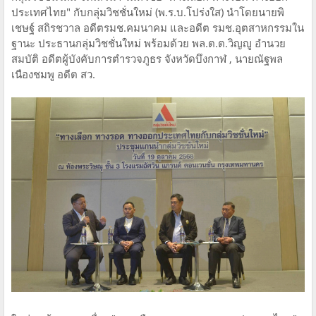
ประเทศไทย" กับกลุ่มวิชชั่นใหม่ (พ.ร.บ.โปร่งใส) นำโดยนายพิ
เชษฐ์ สถิรชวาล อดีตรมช.คมนาคม และอดีต รมช.อุตสาหกรรมใน
ฐานะ ประธานกลุ่มวิชชั่นใหม่ พร้อมด้วย พล.ต.ต.วิญญู อำนวย
สมบัติ อดีตผู้บังคับการตำรวจภูธร จังหวัดบึงกาฬ , นายณัฐพล
เนืองชมพู อดีต สว.