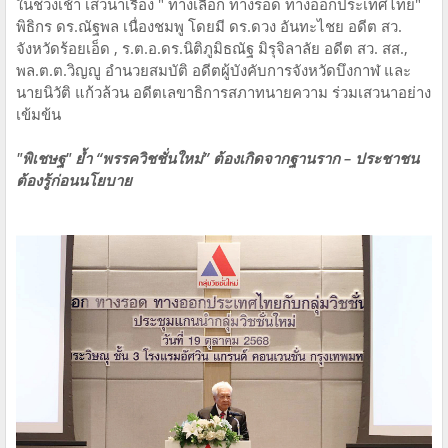
ในช่วงเช้า เสวนาเรื่อง " ทางเลือก ทางรอด ทางออกประเทศไทย"
พิธิกร ดร.ณัฐพล เนื่องชมพู โดยมี ดร.ดวง อันทะไชย อดีต สว.
จังหวัดร้อยเอ็ด , ร.ต.อ.ดร.นิติภูมิธณัฐ มิรุจิลาลัย อดีต สว. สส.,
พล.ต.ต.วิญญู อำนวยสมบัติ อดีตผู้บังคับการจังหวัดบึงกาฬ และ
นายนิวัติ แก้วล้วน อดีตเลขาธิการสภาทนายความ ร่วมเสวนาอย่าง
เข้มข้น
"พิเชษฐ" ย้ำ “พรรควิชชั่นใหม่” ต้องเกิดจากฐานราก – ประชาชน
ต้องรู้ก่อนนโยบาย