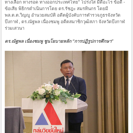
ทางเลือก ทางรอด ทางออกประเทศไทย" โปร่งใส มีดีอะไร ข้อดี -
ข้อเสีย พิธิกรดำเนินการโดย ดร.รัชฎะ สมรทินกร โดยมี
พล.ต.ต.วิญญู อำนวยสมบัติ อดีตผู้บังคับการตำรวจภูธรจังหวัด
บึงกาฬ , ดร.ณัฐพล เนื่องชมพู อดีตสมาชิกวุฒิสภา จังหวัดบึงกาฬ
ร่วมเสวนา
ดร.ณัฐพล เนื่องชมพู ชูนโยบายหลัก “การปฏิรูปการศึกษา”