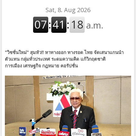
"วิชชั่นใหม่" สุมหัว!!​ หาทางออก​ ทางรอด​ ไทย จัดเสนาแกนนำ​
ตัวแทน​ กลุ่มทั่วประเทศ​ ระดม​ความคิด​ แก้วิกฤต​ชาติ
การเมือง​ เศรษฐกิจ​ กฎหมาย​ คอรัปชั่น