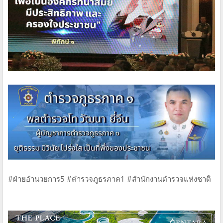
#ฝ่ายอำนวยการ5 #ตำรวจภูธรภาค1 #สํานักงานตํารวจแห่งชาติ