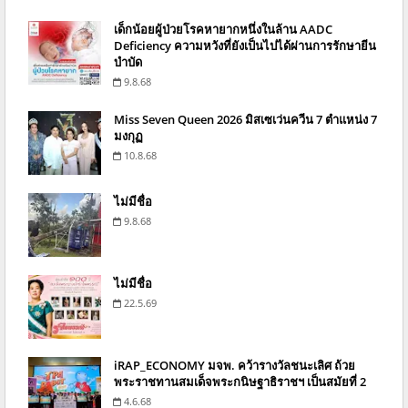
เด็กน้อยผู้ป่วยโรคหายากหนึ่งในล้าน AADC
Deficiency ความหวังที่ยังเป็นไปได้ผ่านการรักษายีน
บำบัด
9.8.68
Miss Seven Queen 2026 มิสเซเว่นควีน 7 ตำแหน่ง 7
มงกุฏ
10.8.68
ไม่มีชื่อ
9.8.68
ไม่มีชื่อ
22.5.69
iRAP_ECONOMY มจพ. คว้ารางวัลชนะเลิศ ถ้วย
พระราชทานสมเด็จพระกนิษฐาธิราชฯ เป็นสมัยที่ 2
4.6.68