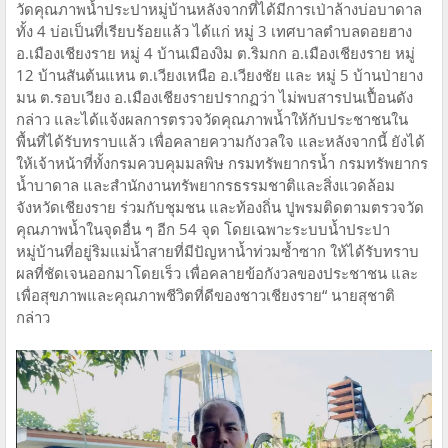
วัดคุณภาพน้ำประปาหมู่บ้านหลังจากที่ได้มีการเป่าล้างบ่อบาดาล
ทั้ง 4 บ่อเป็นที่เรียบร้อยแล้ว ได้แก่ หมู่ 3 เทศบาลตำบลดอยฮาง
อ.เมืองเชียงราย หมู่ 4 บ้านเมืองงิม ต.ริมกก อ.เมืองเชียงราย หมู่
12 บ้านสันต้นแหน ต.เวียงเหนือ อ.เวียงชัย และ หมู่ 5 บ้านป่ายาง
มน ต.รอบเวียง อ.เมืองเชียงรายปรากฏว่า ไม่พบสารปนเปื้อนดัง
กล่าว และได้แจ้งผลการตรวจวัดคุณภาพน้ำให้กับประชาชนใน
พื้นที่ได้รับทราบแล้ว เพื่อคลายความกังวลใจ และหลังจากนี้ ยังได้
ให้เจ้าหน้าที่ทั้งกรมควบคุมมลพิษ กรมทรัพยากรน้ำ กรมทรัพยากร
น้ำบาดาล และสำนักงานทรัพยากรธรรมชาติและสิ่งแวดล้อม
จังหวัดเชียงราย ร่วมกับชุมชน และท้องถิ่น ปูพรมติดตามตรวจวัด
คุณภาพน้ำในจุดอื่น ๆ อีก 54 จุด โดยเฉพาะระบบน้ำประปา
หมู่บ้านที่อยู่ริมแม่น้ำสายที่มีปัญหาน้ำท่วมซ้ำซาก ให้ได้รับทราบ
ผลที่ชัดเจนออกมาโดยเร็ว เพื่อคลายข้อกังวลของประชาชน และ
เพื่อสุขภาพและคุณภาพชีวิตที่ดีของชาวเชียงราย“ นายสุชาติ
กล่าว