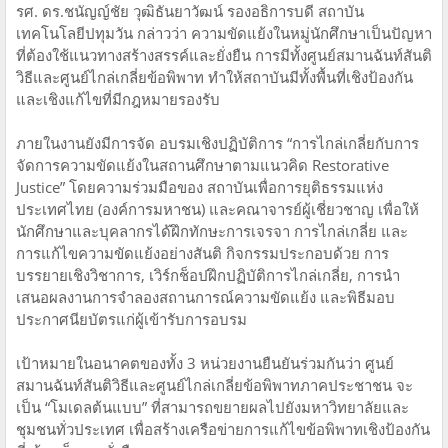
รศ. ดร.ชนัญญ์ชัย วุฒิธันยาวัฒน์ รองอธิการบดี สถาบัน
เทคโนโลยีปทุมวัน กล่าวว่า ความขัดแย้งในหมู่นักศึกษาเป็นปัญหา
ที่ต้องใช้แนวทางสร้างสรรค์และยั่งยืน การมีทั้งศูนย์สมานฉันท์สันติ
วิธีและศูนย์ไกล่เกลี่ยข้อพิพาท ทำให้สถาบันมีทั้งพื้นที่เชิงป้องกัน
และเชิงแก้ไขที่มีกฎหมายรองรับ
ภายในงานยังมีการจัด อบรมเชิงปฏิบัติการ “การไกล่เกลี่ยกับการ
จัดการความขัดแย้งในสถานศึกษาตามแนวคิด Restorative
Justice” โดยความร่วมมือของ สถาบันเพื่อการยุติธรรมแห่ง
ประเทศไทย (องค์การมหาชน) และคณาจารย์ผู้เชี่ยวชาญ เพื่อให้
นักศึกษาและบุคลากรได้ฝึกทักษะการเจรจา การไกล่เกลี่ย และ
การแก้ไขความขัดแย้งอย่างสันติ กิจกรรมประกอบด้วย การ
บรรยายเชิงวิชาการ, เวิร์กช็อปฝึกปฏิบัติการไกล่เกลี่ย, การนำ
เสนอผลงานการจำลองสถานการณ์ความขัดแย้ง และพิธีมอบ
ประกาศนียบัตรแก่ผู้เข้ารับการอบรม
เป้าหมายในอนาคตของทั้ง 3 หน่วยงานยืนยันร่วมกันว่า ศูนย์
สมานฉันท์สันติวิธีและศูนย์ไกล่เกลี่ยข้อพิพาทภาคประชาชน จะ
เป็น “โมเดลต้นแบบ” ที่สามารถขยายผลไปยังมหาวิทยาลัยและ
ชุมชนทั่วประเทศ เพื่อสร้างเครือข่ายการแก้ไขข้อพิพาทเชิงป้องกัน