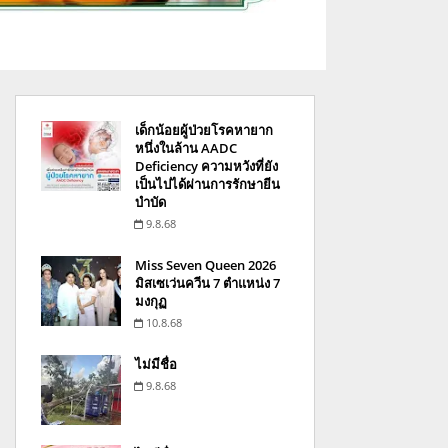
เด็กน้อยผู้ป่วยโรคหายาก
หนึ่งในล้าน AADC
Deficiency ความหวังที่ยัง
เป็นไปได้ผ่านการรักษายีน
บำบัด
9.8.68
Miss Seven Queen 2026
มิสเซเว่นควีน 7 ตำแหน่ง 7
มงกุฏ
10.8.68
ไม่มีชื่อ
9.8.68