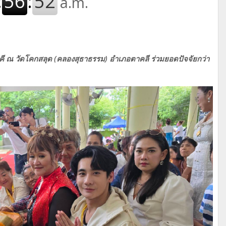
คี ณ วัดโคกสลุด (คลองสุธาธรรม) อำเภอตาคลี ร่วมยอดปัจจัยกว่า