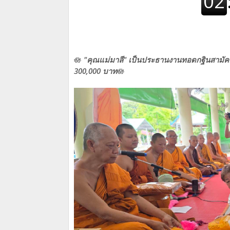
🪷
"คุณแม่มาลี​" เป็นประธานงานทอดกฐินสามัค
300,000 บาท
​🪷