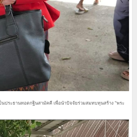
​ เป็นประธานทอดกฐินสามัคคี​ เพื่อนำปัจจัยร่วมสมทบทุนสร้าง "พระ