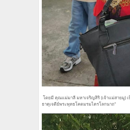
โดยมี คุณแม่มาลี มหาเจริญสิริ ​(เจ้าแม่สายมู)
ธาตุเจดีย์พระพุทธโคดมรมไตรโลกนาถ"