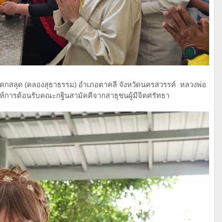
ัดโคกสลุด (คลองสุธาธรรม) อำเภอตาคลี จังหวัดนครสวรรค์ หลวงพ่อ
้การต้อนรับคณะกฐินสามัคคีจาก​สาธุชน​ผู้มีจิตศรัทธา