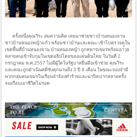
ครั้งหนึ่งคุณวีระ สมความคิด เคยมาช่วยชาวบ้านหนองจาน
ชาวบ้านหนองหญ้าแก้ว พร้อมชาวบ้านและคณะ เข้าไปตรวจดุูใน
เขตพื้นที่บ้านหนองจาน บ้านหนองหญ้า ถูกทหารเขมรพร้อมอาวุธ
หลายคนเข้าจับกุมในเขตอธิปไตยของแผ่นดินไทย ในวันที่ 2
กรกฎาคม พ.ศ.2557 ไม่มีผู้ใดในรัฐบาลยื่นมือเข้าช่วย คุณวีระ
และคณะถูกดำเนินคดีขังคุกนานถึง 3 ปี 8 เดือน ในขณะจองจำมี
พวกกลุ่มคนเขมรในเรือนจำจ้องทำร้ายและฆ่าปิดปากหลายครั้ง
จนเกือบเอาชีวิตไม่รอด