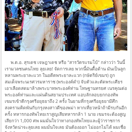
พ.ต.อ. สุรเดช เจษฎาเดช หรือ "สารวัตรแรมโบ้" กล่าวว่า วันนี้
เรามวลชนคนไทย ลุยเลย! จัดการเลย พวกนี้มันดื้อด้าน มันเป็นลูก
หลานพระยาละแวก ในอดีตพระยาละแวก (กษัตริย์เขมร) ถูก
สมเด็จพระนเรศวรมหาราช (พระองค์ดำ) จับตัวและตัดพระเศียร
เอาเลือดสดมาล้างพระบาทพระองค์ท่าน โทษฐานทรยศ เนรคุณต่อ
พระองค์ท่านและแผ่นดินสยามประเทศ แอบลักลอบยกกองทัพ
เขมรเข้าตีกรุงศรีอยุธยาถึง 2 ครั้ง ในยามที่กรุงศรีอยุธยามีศึก
สงครามติดพันกับกรุงหงสาวดีของพม่า หากเที่ยวหน้าถ้ามีรบกันอีก
ครั้ง ทหารกองทัพไทยเราสูญเสียทหารกล้า 1 นาย เขมรจะต้องสูญ
เสียกว่า 1,000 ศพ ผมมั่นใจว่าทางกองทัพไทยและผู้ว่าราชการ
จังหวัดน่าจะลุยเลย ผมมั่นใจเลย มันต้องออก ไม่ออกไม่ได้ ผมเชื่อ