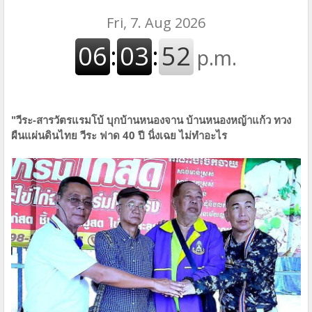
"วีระ-สารวัตรแรมโบ้ บุกบ้านหนองจาน บ้านหนองหญ้าแก้ว ทวง
ผืนแผ่นดินไทย วีระ ฟาด 40 ปี นิ่งเฉย ไม่ทำอะไร