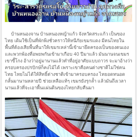
บ้านหนองจาน บ้านหนองหญ้าแก้ว จังหวัดสระแก้ว เป็นของ
ไทย เดิมใช้เป็นที่พักพิงชั่วคราวให้หนีภัยเขมรแดง มีคนไทยใน
พื้นที่ต้องเสียพื้นที่นาให้เขมรเหล่านี้เข้ามายึดครองเป็นของตนเอง
และพวกพ้องที่อพยพกันเข้ามาเกือบ 40 ปีมาแล้ว มันนานจนเขมร
เขาขี้โกง อ้างว่าอยู่มานานแล้วทำที่อยู่อาศัยแบบถาวร จะมาอ้างว่า
ครอบครองปรปักษ์ก็คงไม้ได้ เพราะเขาคือคนต่างชาติไม่ใช่คน
ไทย ไทยไม่ได้ให้สิทธิ์ต่างชาติเข้ามาครอบครอง ไทยอดทนอด
กลั้นมานานหลายปี ช่วยเหลือแท้ๆ เขมรยังรุกล้ำ แล้วมันถึงเวลา
นานแล้วที่จะเอาพื้นแผ่นดินของไทยกลับคืนมา