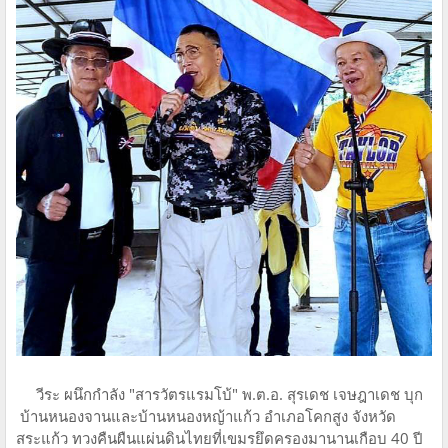
วีระ ผนึกกำลัง "สารวัตรแรมโบ้" พ.ต.อ. สุรเดช เจษฎาเดช บุก
บ้านหนองจานและบ้านหนองหญ้าแก้ว อำเภอโคกสูง จังหวัด
สระแก้ว ทวงคืนผืนแผ่นดินไทยที่เขมรยึดครองมานานเกือบ 40 ปี