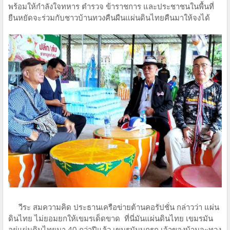
พร้อมให้กำลังใจทหาร ตำรวจ ข้าราชการ และประชาชนในพื้นที่
ยืนหยัดจะร่วมกับชาวบ้านทวงคืนผืนแผ่นดินไทยคืนมาให้จงได้
วีระ สมความคิด ประธานเครือข่ายต้านคอรัปชั่น กล่าวว่า แผ่น
ดินไทย ไม่ยอมยกให้เขมรเด็ดขาด ที่นี่มันแผ่นดินไทย เขมรมัน
อยู่แผ่นดินไทยมา 40 กว่าปีแล้ว เขมรมันบุกรุก เจ้าของบ้านจะทวง