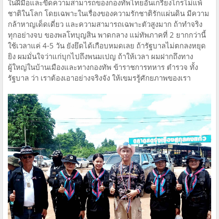
ในฝีมือและขีดความสามารถของกองทัพไทยอันเกรียงไกรไม่แพ้
ชาติในโลก โดยเฉพาะในเรื่องของความรักชาติรักแผ่นดิน มีความ
กล้าหาญเด็ดเดี่ยว และความสามารถเฉพาะตัวสูงมาก ถ้าทำจริง
ทุกอย่างจบ ของพลโทบุญสิน พาดกลาง แม่ทัพภาคที่ 2 ยากกว่านี้
ใช้เวลาแค่ 4-5 วัน ยังยึดได้เกือบหมดเลย ถ้ารัฐบาลไม่ตกลงหยุด
ยิง ผมมั่นใจว่าแก่บุกไปถึงพนมเปญ ถ้าให้เวลา ผมฝากถึงทาง
ผู้ใหญ่ในบ้านเมืองและทางกองทัพ ข้าราชการทหาร ตำรวจ ทั้ง
รัฐบาล ว่า เราต้องเอาอย่างจริงจัง ให้เขมรรู้ศักยภาพของเรา