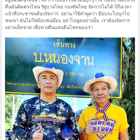
คืนมันผิดตรงไหน รัฐบาลไทย กองทัพไทย จัดการไม่ได้ ก็ถึงเวลา
แล้วที่ประชาชนต้องจัดการ อย่ามาใช้คำพูดว่า ม๊อบจะไปบุกไป
ชนเขา มันไม่ใช่ม๊อบชนม๊อบ อย่าไปพูดอย่างนั้น เราต้องจัดการ
อย่างเด็ดขาด เพื่อทวงผืนแผ่นดินไทยของเรา