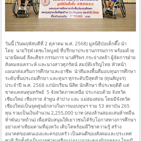
วันนี้ (วันพฤหัสบดีที่ 2 ตุลาคม พ.ศ. 2568) มูลนิธิป่อเต็กตึ๊ง นำ
โดย นายวิรุฬ เตชะไพบูลย์ ที่ปรึกษาประธานกรรมการ พร้อมด้วย
นายนิพนธ์ ลีละศิธร กรรมการ นางศิริพร กระจ่างหล้า ผู้จัดการฝ่าย
สังคมสงเคราะห์ และนางสาวศุภรัตน์ สมบัติเจริญไทย หัวหน้า
แผนกส่งเสริมการศึกษาและอาชีพ นำทีมลงพื้นที่มอบทุนการศึกษา
ระดับชั้นประถมศึกษา และทุนฯ ทุกระดับปีสุดท้าย (ทุนสัญจร)
ประจำปี พ.ศ. 2568 แก่นักเรียน นิสิต นักศึกษา ที่ประพฤติดี แต่
ขาดแคลนทุนทรัพย์ 5 จังหวัดภาคเหนือ ประกอบด้วย จังหวัด
เชียงใหม่ เชียงราย ลำพูน ลำปาง และ แม่ฮ่องสอน โดยมีจังหวัด
เชียงใหม่เป็นจุดศูนย์กลางในการมอบทุนฯ รวม 53 สถาบัน 265
ทุน รวมเป็นเงินจำนวน 2,255,000 บาท (สองล้านสองแสนห้าหมื่น
ห้าพันบาทถ้วน) เพื่อสนับสนุนให้เยาวชนได้รับโอกาสทางการศึกษา
อย่างเท่าเทียมตามที่มุ่งหวัง เติบโตพร้อมมีวิชาความรู้ สร้าง
อนาคตของตนเองและครอบครัว เป็นคนดีของสังคมและประเทศ
ชาติ อีกทั้งยังเป็นการช่วยเหลือแบ่งเบาภาระของผู้ปกครอง โดยมี