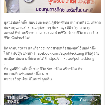
มูลนิธิป่อเต็กตึ๊ง ขอขอบพระคุณผู้มีจิตศรัทธาทุกท่านที่ร่วมบริจาค
สมทบทุนงานสาธารณกุศลต่างๆ กับทางมูลนิธิฯ “ทุกบาท ทุก
สตางค์ ที่ท่านบริจาค สามารถร่วม ช่วยชีวิต รักษาชีวิต และสร้าง
ชีวิต นับล้านชีวิต”
.
ติดตามข่าวสาร และกิจกรรมการช่วยเหลือของมูลนิธิป่อเต็กตึ๊ง
ได้ที่ เฟซบุ๊ก แฟนเพจ facebook.com/atpohtecktung หรือดูราย
ละเอียดช่องทางที่สะดวกได้ที่ https://linktr.ee/pohtecktung
.
## มูลนิธิป่อเต็กตึ๊ง ช่วยชีวิต รักษาชีวิต สร้างชีวิต ##
#แอปพลิเคชันป่อเต็กตึ๊ง1418
#ช่วยจริงอุ่นใจแม้ในนาทีฉุกเฉิน