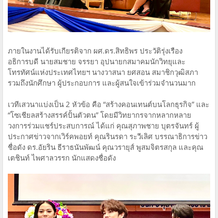
ภายในงานได้รับเกียรติจาก ผศ.ดร.สิทธิพร ประวัติรุ่งเรือง
อธิการบดี นายสมชาย จรรยา อุปนายกสมาคมนักวิทยุและ
โทรทัศน์แห่งประเทศไทยฯ นางวาสนา ยศสอน สมาชิกวุฒิสภา
รวมถึงนักศึกษา ผู้ประกอบการ และผู้สนใจเข้าร่วมจำนวนมาก
เวทีเสวนาแบ่งเป็น 2 หัวข้อ คือ “สร้างคอนเทนต์บนโลกธุรกิจ” และ
“โซเชียลสร้างสรรค์ปั้นตัวตน” โดยมีวิทยากรจากหลากหลาย
วงการร่วมแชร์ประสบการณ์ ได้แก่ คุณสุภาพชาย บุตรจันทร์ ผู้
ประกาศข่าวจากเวิร์คพอยท์ คุณรินรดา ระวีเลิศ บรรณาธิการข่าว
ชื่อดัง ดร.อัยริน ธีราธนันพัฒน์ คุณวรายุส์ พูสมจิตรสกุล และคุณ
เตชินท์ ไพศาลวรรก นักแสดงชื่อดัง