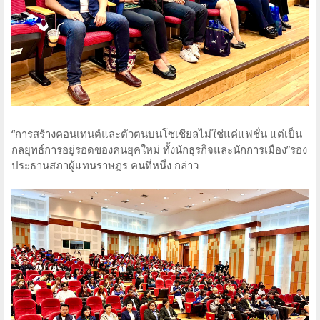
“การสร้างคอนเทนต์และตัวตนบนโซเชียลไม่ใช่แค่แฟชั่น แต่เป็น
กลยุทธ์การอยู่รอดของคนยุคใหม่ ทั้งนักธุรกิจและนักการเมือง”รอง
ประธานสภาผู้แทนราษฎร คนที่หนึ่ง กล่าว