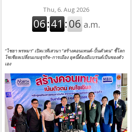
“ไชยา พรหมา” เปิดเวทีเสวนา “สร้างคอนเทนต์–ปั้นตัวตน” ชี้โลก
โซเชียลเปลี่ยนเกมธุรกิจ–การเมือง ยุคนี้ต้องมีแบรนด์เป็นของตัว
เอง