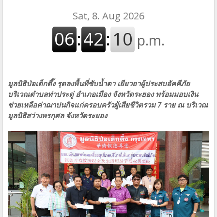
มูลนิธิป่อเต็กตึ๊ง รุดลงพื้นที่ซับน้ำตา เยียวยาผู้ประสบอัคคีภัย
บริเวณตำบลท่าประดู่ อำเภอเมือง จังหวัดระยอง พร้อมมอบเงิน
ช่วยเหลือค่าฌาปนกิจแก่ครอบครัวผู้เสียชีวิตรวม 7 ราย ณ บริเวณ
มูลนิธิสว่างพรกุศล จังหวัดระยอง