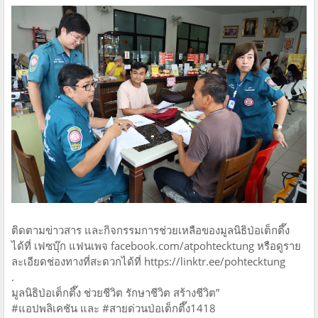
ติดตามข่าวสาร และกิจกรรมการช่วยเหลือของมูลนิธิป่อเต็กตึ๊ง
ได้ที่ เฟซบุ๊ก แฟนเพจ facebook.com/atpohtecktung หรือดูราย
ละเอียดช่องทางที่สะดวกได้ที่ https://linktr.ee/pohtecktung
.
มูลนิธิป่อเต็กตึ๊ง ช่วยชีวิต รักษาชีวิต สร้างชีวิต”
#แอปพลิเคชัน และ #สายด่วนป่อเต็กตึ๊ง1418