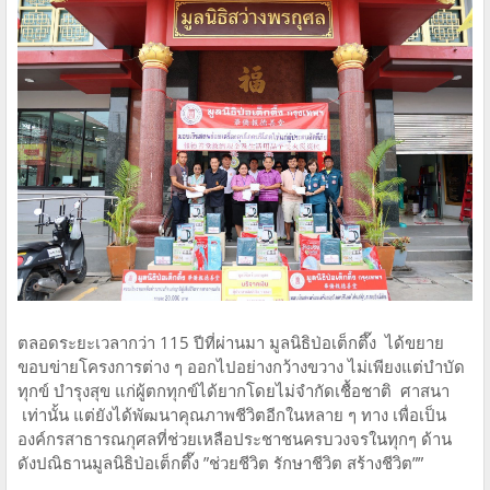
ตลอดระยะเวลากว่า 115 ปีที่ผ่านมา มูลนิธิป่อเต็กตึ๊ง ได้ขยาย
ขอบข่ายโครงการต่าง ๆ ออกไปอย่างกว้างขวาง ไม่เพียงแต่บำบัด
ทุกข์ บำรุงสุข แก่ผู้ตกทุกข์ได้ยากโดยไม่จำกัดเชื้อชาติ ศาสนา
เท่านั้น แต่ยังได้พัฒนาคุณภาพชีวิตอีกในหลาย ๆ ทาง เพื่อเป็น
องค์กรสาธารณกุศลที่ช่วยเหลือประชาชนครบวงจรในทุกๆ ด้าน
ดังปณิธานมูลนิธิป่อเต็กตึ๊ง ”ช่วยชีวิต รักษาชีวิต สร้างชีวิต””