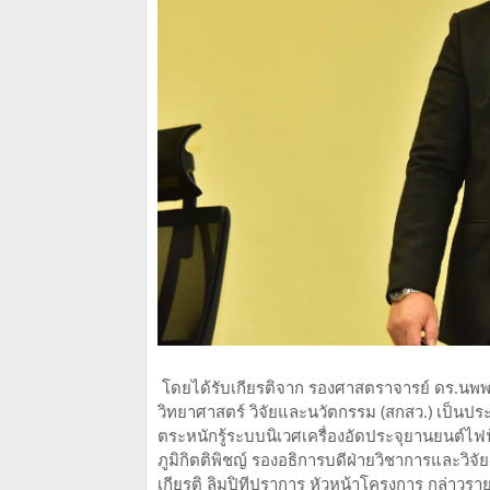
โดยได้รับเกียรติจาก รองศาสตราจารย์ ดร.นพพ
วิทยาศาสตร์ วิจัยและนวัตกรรม (สกสว.) เป็น
ตระหนักรู้ระบบนิเวศเครื่องอัดประจุยานยนต์ไฟฟ
ภูมิกิตติพิชญ์ รองอธิการบดีฝ่ายวิชาการและวิจั
เกียรติ ลิมปิทีปราการ หัวหน้าโครงการ กล่าวรา