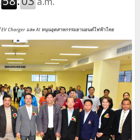
ลยี EV Charger และ AI หนุนอุตสาหกรรมยานยนต์ไฟฟ้าไทย