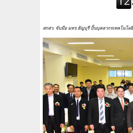
สกสว. จับมือ มทร.ธัญบุรี ปั้นบุคลากรเทคโนโ