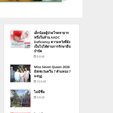
เด็กน้อยผู้ป่วยโรคหายาก
หนึ่งในล้าน AADC
Deficiency ความหวังที่ยัง
เป็นไปได้ผ่านการรักษายีน
บำบัด
9.8.68
Miss Seven Queen 2026
มิสเซเว่นควีน 7 ตำแหน่ง 7
มงกุฏ
10.8.68
ไม่มีชื่อ
9.8.68