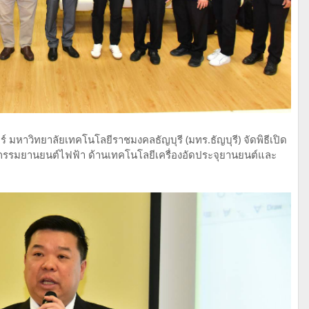
ร์ มหาวิทยาลัยเทคโนโลยีราชมงคลธัญบุรี (มทร.ธัญบุรี) จัดพิธีเปิด
รมยานยนต์ไฟฟ้า ด้านเทคโนโลยีเครื่องอัดประจุยานยนต์และ