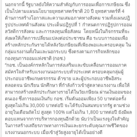
นอกจากนี้ รัฐบาลยังให้ความสำคัญกับการออมเพื่อการเกษียณ ซึ่ง
เป็นไปตามแผนนโยบายยุทธศาสตร์ชาติ 20 ปี ยุทธศาสตร์ที่ 4
ด้านการสร้างโอกาสและความเสมอภาคทางสังคม รวมทั้งแผนปฎิ
รูปประเทศด้านสังคม ประเด็นปฎิรูปที่ 1 กำหนดการปฏิรูปการออม
สวัสดิการสังคม และการลงทุนเพื่อสังคม โดยหนึ่งในกิจกรรมที่จะ
ส่งผลให้เกิดการเปลี่ยนแปลงต่อประชาชน คือ ระบบการออมเพื่อ
สร้างหลักประกันรายได้หลังวัยเกษียณที่เพียงพอและครอบคลุม ใน
กลุ่มแรงงานทั้งในและนอกระบบ ซึ่งตรงตามภารกิจหลักของ
กองทุนการออมแห่งชาติ (กอช.)
“กอช. เป็นองค์กรหลักในการส่งเสริมและขับเคลื่อนการออมภาค
สมัครใจสำหรับแรงงานนอกระบบทั่วประเทศ ครอบคลุมกลุ่มผู้
ประกอบอาชีพเกษตรกรรม ค้าขาย และผู้ประกอบอาชีพอิสระ
ตลอดจน นักเรียน นักศึกษา ที่กำลังก้าวเข้าสู่ตลาดแรงงาน เพื่อให้
สามารถสร้างหลักประกันทางรายได้ในวัยเกษียณ ผ่านเงินออมของ
ตนเอง ซึ่งการออมเงินกับ กอช. เริ่มต้นออมเพียง 50 บาทต่อครั้ง
สูงสุดไม่เกิน 30,000 บาทต่อปี จะได้รับเงินสมทบจากรัฐ ตามช่วง
อายุในเดือนถัดไป สูงสุด 100% แต่ไม่เกิน 1,800 บาทต่อปี ยังมีผล
ตอบแทนจากการบริหารกองทุนอีกด้วย นับว่าเป็นแรงจูงใจสำคัญ
ในการสร้างเสถียรภาพทางการเงินและยกระดับคุณภาพชีวิตของ
แรงงานนอกระบบ เมื่อเข้าสู่วัยสูงอายุได้เป็นอย่างดี