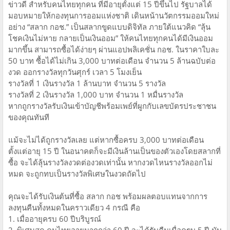
ข่าวดี สำหรับคนไทยทุกคน ที่มีอายุตั้งแต่ 15 ปีขึ้นไป รัฐบาลได้
มอบหมายให้กองทุนการออมแห่งชาติ เดินหน้านวัตกรรมออมใหม่
อย่าง “สลาก กอช.” เป็นสลากขูดแบบดิจิทัล ภายใต้แนวคิด “ลุ้น
โชคเงินไม่หาย กลายเป็นเงินออม” ให้คนไทยทุกคนได้มีเงินออม
มากขึ้น สามารถซื้อได้ง่ายๆ ผ่านแอปพลิเคชั่น กอช. ในราคาใบละ
50 บาท ซื้อได้ไม่เกิน 3,000 บาทต่อเดือน จำนวน 5 ล้านฉบับต่อ
งวด ออกรางวัลทุกวันศุกร์ เวลา 5 โมงเย็น
รางวัลที่ 1 เงินรางวัล 1 ล้านบาท จำนวน 5 รางวัล
รางวัลที่ 2 เงินรางวัล 1,000 บาท จำนวน 1 หมื่นรางวัล
หากถูกรางวัลรับเงินเข้าบัญชีพร้อมเพย์ที่ผูกกับเลขบัตรประชาชน
ของคุณทันที
แม้จะไม่ได้ถูกรางวัลเลย แต่หากซื้อครบ 3,000 บาทต่อเดือน
ตั้งแต่อายุ 15 ปี ในอนาคตก็จะมีเงินล้านเป็นของตัวเองโดยสลากที่
ซื้อ จะได้ลุ้นรางวัลงวดต่องวดเท่านั้น หากงวดไหนรางวัลออกไม่
หมด จะถูกทบเป็นรางวัลพิเศษในงวดถัดไป
คุณจะได้รับเงินต้นที่ซื้อ สลาก กอช พร้อมผลตอบแทนจากการ
ลงทุนคืนทั้งหมดในคราวเดียว 4 กรณี คือ
1. เมื่ออายุครบ 60 ปีบริบูรณ์