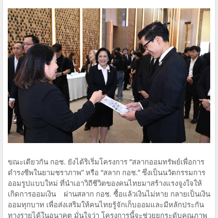
ขณะเดียวกัน กอช. ยังได้ริเริ่มโครงการ “สลากออมทรัพย์เพื่อการ
ดำรงชีพในยามชราภาพ” หรือ “สลาก กอช.” ซึ่งเป็นนวัตกรรมการ
ออมรูปแบบใหม่ ที่นำเอาวิถีชีวิตของคนไทยมาสร้างแรงจูงใจให้
เกิดการออมเงิน ผ่านสลาก กอช. ซื้อแล้วเงินไม่หาย กลายเป็นเงิน
ออมทุกบาท เพื่อส่งเสริมให้คนไทยรู้จักเก็บออมและมีหลักประกัน
ทางรายได้ในอนาคต มั่นใจว่า โครงการนี้จะช่วยยกระดับคุณภาพ