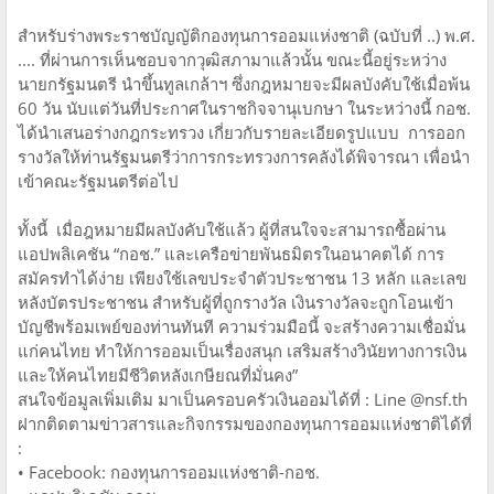
สำหรับร่างพระราชบัญญัติกองทุนการออมแห่งชาติ (ฉบับที่ ..) พ.ศ.
.... ที่ผ่านการเห็นชอบจากวุฒิสภามาแล้วนั้น ขณะนี้อยู่ระหว่าง
นายกรัฐมนตรี นำขึ้นทูลเกล้าฯ ซึ่งกฎหมายจะมีผลบังคับใช้เมื่อพ้น
60 วัน นับแต่วันที่ประกาศในราชกิจจานุเบกษา ในระหว่างนี้ กอช.
ได้นำเสนอร่างกฎกระทรวง เกี่ยวกับรายละเอียดรูปแบบ การออก
รางวัลให้ท่านรัฐมนตรีว่าการกระทรวงการคลังได้พิจารณา เพื่อนำ
เข้าคณะรัฐมนตรีต่อไป
ทั้งนี้ เมื่อฎหมายมีผลบังคับใช้แล้ว ผู้ที่สนใจจะสามารถซื้อผ่าน
แอปพลิเคชัน “กอช.” และเครือข่ายพันธมิตรในอนาคตได้ การ
สมัครทำได้ง่าย เพียงใช้เลขประจำตัวประชาชน 13 หลัก และเลข
หลังบัตรประชาชน สำหรับผู้ที่ถูกรางวัล เงินรางวัลจะถูกโอนเข้า
บัญชีพร้อมเพย์ของท่านทันที ความร่วมมือนี้ จะสร้างความเชื่อมั่น
แก่คนไทย ทำให้การออมเป็นเรื่องสนุก เสริมสร้างวินัยทางการเงิน
และให้คนไทยมีชีวิตหลังเกษียณที่มั่นคง”
สนใจข้อมูลเพิ่มเติม มาเป็นครอบครัวเงินออมได้ที่ : Line @nsf.th
ฝากติดตามข่าวสารและกิจกรรมของกองทุนการออมแห่งชาติได้ที่
:
• Facebook: กองทุนการออมแห่งชาติ-กอช.