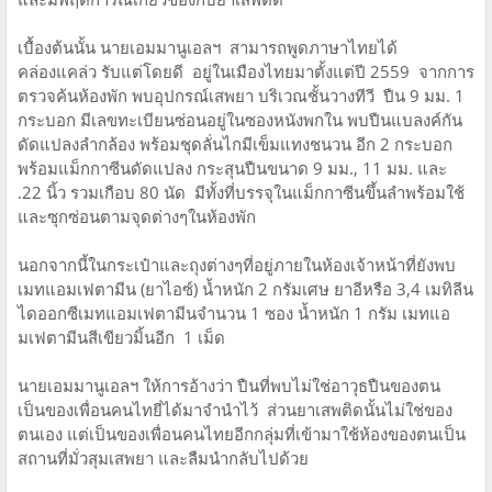
เบื้องต้นนั้น นายเอมมานูเอลฯ สามารถพูดภาษาไทยได้
คล่องแคล่ว รับแต่โดยดี อยู่ในเมืองไทยมาตั้งแต่ปี 2559 จากการ
ตรวจค้นห้องพัก พบอุปกรณ์เสพยา บริเวณชั้นวางทีวี ปืน 9 มม. 1
กระบอก มีเลขทะเบียนซ่อนอยู่ในซองหนังพกใน พบปืนแบลงค์กัน
ดัดแปลงลำกล้อง พร้อมชุดลั่นไกมีเข็มแทงชนวน อีก 2 กระบอก
พร้อมแม็กกาซีนดัดแปลง กระสุนปืนขนาด 9 มม., 11 มม. และ
.22 นิ้ว รวมเกือบ 80 นัด มีทั้งที่บรรจุในแม็กกาซีนขึ้นลำพร้อมใช้
และซุกซ่อนตามจุดต่างๆในห้องพัก
นอกจากนี้ในกระเป๋าและถุงต่างๆที่อยู่ภายในห้องเจ้าหน้าที่ยังพบ
เมทแอมเฟตามีน (ยาไอซ์) น้ำหนัก 2 กรัมเศษ ยาอีหรือ 3,4 เมทิลีน
ไดออกซีเมทแอมเฟตามีนจำนวน 1 ซอง น้ำหนัก 1 กรัม เมทแอ
มเฟตามีนสีเขียวมิ้นอีก 1 เม็ด
นายเอมมานูเอลฯ ให้การอ้างว่า ปืนที่พบไม่ใช่อาวุธปืนของตน
เป็นของเพื่อนคนไทยี่ได้มาจำนำไว้ ส่วนยาเสพติดนั้นไม่ใช่ของ
ตนเอง แต่เป็นของเพื่อนคนไทยอีกกลุ่มที่เข้ามาใช้ห้องของตนเป็น
สถานที่มั่วสุมเสพยา และลืมนำกลับไปด้วย