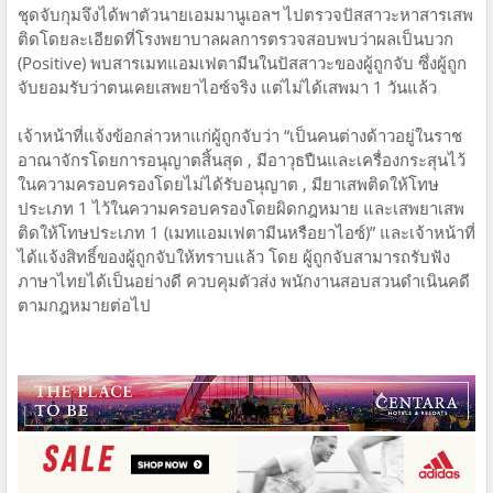
ชุดจับกุมจึงได้พาตัวนายเอมมานูเอลฯ ไปตรวจปัสสาวะหาสารเสพ
ติดโดยละเอียดที่โรงพยาบาลผลการตรวจสอบพบว่าผลเป็นบวก
(Positive) พบสารเมทแอมเฟตามีนในปัสสาวะของผู้ถูกจับ ซึ่งผู้ถูก
จับยอมรับว่าตนเคยเสพยาไอซ์จริง แต่ไม่ได้เสพมา 1 วันแล้ว
เจ้าหน้าที่แจ้งข้อกล่าวหาแก่ผู้ถูกจับว่า “เป็นคนต่างด้าวอยู่ในราช
อาณาจักรโดยการอนุญาตสิ้นสุด , มีอาวุธปืนและเครื่องกระสุนไว้
ในความครอบครองโดยไม่ได้รับอนุญาต , มียาเสพติดให้โทษ
ประเภท 1 ไว้ในความครอบครองโดยผิดกฎหมาย และเสพยาเสพ
ติดให้โทษประเภท 1 (เมทแอมเฟตามีนหรือยาไอซ์)” และเจ้าหน้าที่
ได้แจ้งสิทธิ์ของผู้ถูกจับให้ทราบแล้ว โดย ผู้ถูกจับสามารถรับฟัง
ภาษาไทยได้เป็นอย่างดี ควบคุมตัวส่ง พนักงานสอบสวนดำเนินคดี
ตามกฎหมายต่อไป