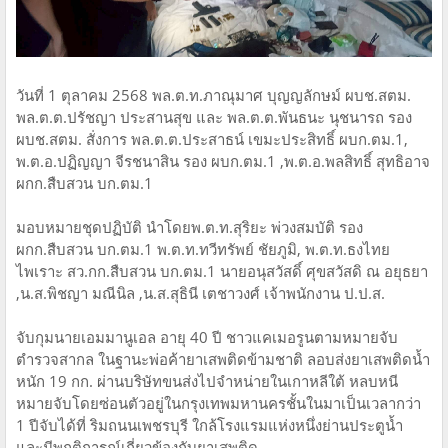
วันที่ 1 ตุลาคม 2568 พล.ต.ท.ภาณุมาศ บุญญลักษม์ ผบช.สตม.
พล.ต.ต.ปรัชญา ประสานสุข และ พล.ต.ต.พันธนะ นุชนารถ รอง
ผบช.สตม. สั่งการ พล.ต.ต.ประสาธน์ เขมะประสิทธิ์ ผบก.ตม.1,
พ.ต.อ.ปฏิญญา จีรชนาสิน รอง ผบก.ตม.1 ,พ.ต.อ.พลสิทธิ์ สุทธิอาจ
ผกก.สืบสวน บก.ตม.1
มอบหมายชุดปฏิบัติ นำโดยพ.ต.ท.สุริยะ พ่วงสมบัติ รอง
ผกก.สืบสวน บก.ตม.1 พ.ต.ท.ทวีทรัพย์ ชัยภูมิ, พ.ต.ท.ธงไทย
ไพเราะ สว.กก.สืบสวน บก.ตม.1 นายอนุสวัสดิ์ ศุขสวัสดิ ณ อยุธยา
,น.ส.พิชญา มณีนิล ,น.ส.สุธินี เตชาวงศ์ เจ้าพนักงาน ป.ป.ส.
จับกุมนายเอมมานูเอล อายุ 40 ปี ชาวแคเมอรูนตามหมายจับ
ตำรวจสากล ในฐานะพ่อค้ายาเสพติดข้ามชาติ ลอบส่งยาเสพติดน้ำ
หนัก 19 กก. ผ่านบริษัทขนส่งไปจำหน่ายในเกาหลีใต้ หลบหนี
หมายจับโดยซ่อนตัวอยู่ในกรุงเทพมหานครชั้นในมาเป็นเวลากว่า
1 ปีจับได้ที่ ริมถนนเพชรบุรี ใกล้โรงแรมแห่งหนึ่งย่านประตูน้ำ
และมีพฤติการณ์เกี่ยวข้องกับยาเสพติด