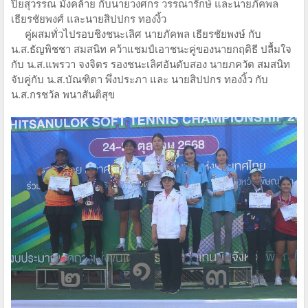
ปิยสุวรรณ มั่งคล้าย กับนายวงศกร วรรณารักษ์ และนายภัคพล
เธียรชัยพงศ์ และนายสิปปกร ทองงิ้ว
คู่ผสมทั่วไปรอบชิงชนะเลิศ นายภัคพล เธียรชัยพงษ์ กับ
น.ส.ธัญพิชชา สมสนิท คว้าแชมป์เอาชนะคู่ของนายกฤติธี ปลื้มใจ
กับ น.ส.แพรวา จงจิตร รองชนะเลิศอันดับสอง นายภควัต สมสนิท
จับคู่กับ น.ส.บัณฑิตา พึ่งประภา และ นายสิปปกร ทองงิ้ว กับ
น.ส.กรชวัล พนาสันติสุข