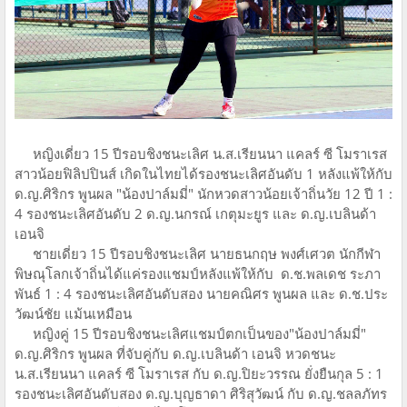
หญิงเดี่ยว 15 ปีรอบชิงชนะเลิศ น.ส.เรียนนา แคลร์ ซี โมราเรส
สาวน้อยฟิลิปปินส์ เกิดในไทยได้รองชนะเลิศอันดับ 1 หลังแพ้ให้กับ
ด.ญ.ศิริกร พูนผล "น้องปาล์มมี่" นักหวดสาวน้อยเจ้าถิ่นวัย 12 ปี 1 :
4 รองชนะเลิศอันดับ 2 ด.ญ.นกรณ์ เกตุมะยูร และ ด.ญ.เบลินด้า
เอนจิ
ชายเดี่ยว 15 ปีรอบชิงชนะเลิศ นายธนกฤษ พงศ์เศวต นักกีฬา
พิษณุโลกเจ้าถิ่นได้แค่รองแชมป์หลังแพ้ให้กับ ด.ช.พลเดช ระภา
พันธ์ 1 : 4 รองชนะเลิศอันดับสอง นายคณิศร พูนผล และ ด.ช.ประ
วัฒน์ชัย แม้นเหมือน
หญิงคู่ 15 ปีรอบชิงชนะเลิศแชมป์ตกเป็นของ"น้องปาล์มมี่"
ด.ญ.ศิริกร พูนผล ที่จับคู่กับ ด.ญ.เบลินด้า เอนจิ หวดชนะ
น.ส.เรียนนา แคลร์ ซี โมราเรส กับ ด.ญ.ปิยะวรรณ ยั่งยืนกุล 5 : 1
รองชนะเลิศอันดับสอง ด.ญ.บุญธาดา ศิริสุวัฒน์ กับ ด.ญ.ชลลภัทร