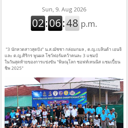
"3 นักหวดสาวสุดปัง" น.ส.ฌัชชา กล่อมกมล , ด.ญ.เบลินด้า เอนจิ
และ ด.ญ.ศิริกร พูนผล โชว์ฟอร์มคว้าคนละ 3 แชมป์
ในวันสุดท้ายของการแข่งขัน "พิษณุโลก ซอฟท์เทนนิส แชมเปี้ยน
ชิพ 2025"