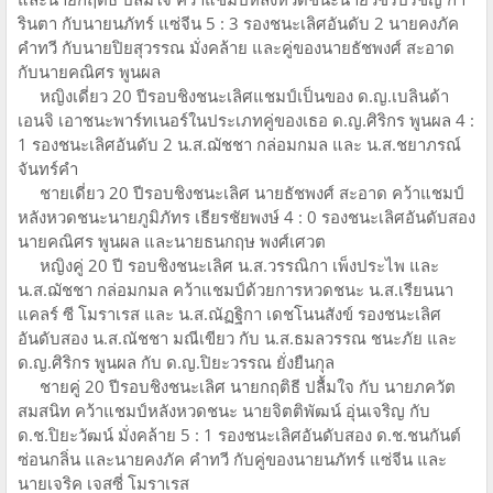
รินตา กับนายนภัทร์ แซ่จีน 5 : 3 รองชนะเลิศอันดับ 2 นายคงภัค
คำทวี กับนายปิยสุวรรณ มั่งคล้าย และคู่ของนายธัชพงศ์ สะอาด
กับนายคณิศร พูนผล
หญิงเดี่ยว 20 ปีรอบชิงชนะเลิศแชมป์เป็นของ ด.ญ.เบลินด้า
เอนจิ เอาชนะพาร์ทเนอร์ในประเภทคู่ของเธอ ด.ญ.ศิริกร พูนผล 4 :
1 รองชนะเลิศอันดับ 2 น.ส.ฌัชชา กล่อมกมล และ น.ส.ชยาภรณ์
จันทร์คำ
ชายเดี่ยว 20 ปีรอบชิงชนะเลิศ นายธัชพงศ์ สะอาด คว้าแชมป์
หลังหวดชนะนายภูมิภัทร เธียรชัยพงษ์ 4 : 0 รองชนะเลิศอันดับสอง
นายคณิศร พูนผล และนายธนกฤษ พงศ์เศวต
หญิงคู่ 20 ปี รอบชิงชนะเลิศ น.ส.วรรณิกา เพ็งประไพ และ
น.ส.ฌัชชา กล่อมกมล คว้าแชมป์ด้วยการหวดชนะ น.ส.เรียนนา
แคลร์ ซี โมราเรส และ น.ส.ณัฏฐิกา เดชโนนสังข์ รองชนะเลิศ
อันดับสอง น.ส.ณัชชา มณีเขียว กับ น.ส.ธมลวรรณ ชนะภัย และ
ด.ญ.ศิริกร พูนผล กับ ด.ญ.ปิยะวรรณ ยั่งยืนกุล
ชายคู่ 20 ปีรอบชิงชนะเลิศ นายกฤติธี ปลื้มใจ กับ นายภควัต
สมสนิท คว้าแชมป์หลังหวดชนะ นายจิตติพัฒน์ อุ่นเจริญ กับ
ด.ช.ปิยะวัฒน์ มั่งคล้าย 5 : 1 รองชนะเลิศอันดับสอง ด.ช.ชนกันต์
ซ่อนกลิ่น และนายคงภัค คำทวี กับคู่ของนายนภัทร์ แซ่จีน และ
นายเจริค เจสซี่ โมราเรส