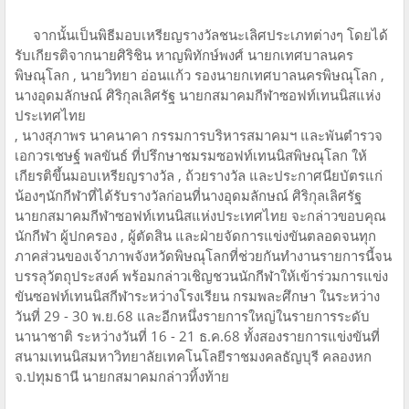
จากนั้นเป็นพิธีมอบเหรียญรางวัลชนะเลิศประเภทต่างๆ โดยได้
รับเกียรติจากนายศิริชิน หาญพิทักษ์พงศ์ นายกเทศบาลนคร
พิษณุโลก , นายวิทยา อ่อนแก้ว รองนายกเทศบาลนครพิษณุโลก ,
นางอุดมลักษณ์ ศิริกุลเลิศรัฐ นายกสมาคมกีฬาซอฟท์เทนนิสแห่ง
ประเทศไทย
, นางสุภาพร นาคนาคา กรรมการบริหารสมาคมฯ และพันตำรวจ
เอกวรเชษฐ์ พลขันธ์ ที่ปรึกษาชมรมซอฟท์เทนนิสพิษณุโลก ให้
เกียรติขึ้นมอบเหรียญรางวัล , ถ้วยรางวัล และประกาศนียบัตรแก่
น้องๆนักกีฬาที่ได้รับรางวัลก่อนที่นางอุดมลักษณ์ ศิริกุลเลิศรัฐ
นายกสมาคมกีฬาซอฟท์เทนนิสแห่งประเทศไทย จะกล่าวขอบคุณ
นักกีฬา ผู้ปกครอง , ผู้ตัดสิน และฝ่ายจัดการแข่งขันตลอดจนทุก
ภาคส่วนของเจ้าภาพจังหวัดพิษณุโลกที่ช่วยกันทำงานรายการนี้จน
บรรลุวัตถุประสงค์ พร้อมกล่าวเชิญชวนนักกีฬาให้เข้าร่วมการแข่ง
ขันซอฟท์เทนนิสกีฬาระหว่างโรงเรียน กรมพละศึกษา ในระหว่าง
วันที่ 29 - 30 พ.ย.68 และอีกหนึ่งรายการใหญ่ในรายการระดับ
นานาชาติ ระหว่างวันที่ 16 - 21 ธ.ค.68 ทั้งสองรายการแข่งขันที่
สนามเทนนิสมหาวิทยาลัยเทคโนโลยีราชมงคลธัญบุรี คลองหก
จ.ปทุมธานี นายกสมาคมกล่าวทิ้งท้าย