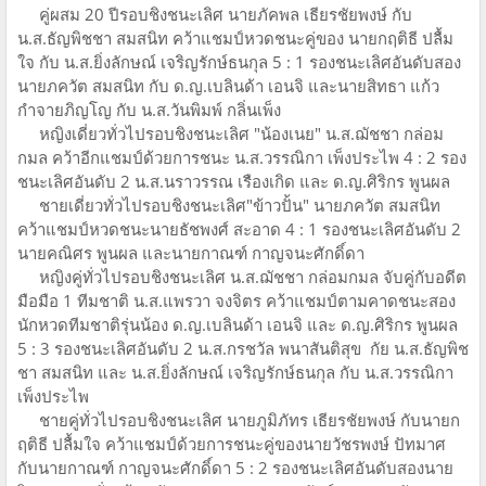
คู่ผสม 20 ปีรอบชิงชนะเลิศ นายภัคพล เธียรชัยพงษ์ กับ
น.ส.ธัญพิชชา สมสนิท คว้าแชมป์หวดชนะคู่ของ นายกฤติธี ปลื้ม
ใจ กับ น.ส.ยิ่งลักษณ์ เจริญรักษ์ธนกุล 5 : 1 รองชนะเลิศอันดับสอง
นายภควัต สมสนิท กับ ด.ญ.เบลินด้า เอนจิ และนายสิทธา แก้ว
กำจายภิญโญ กับ น.ส.วันพิมพ์ กลิ่นเพ็ง
หญิงเดี่ยวทั่วไปรอบชิงชนะเลิศ "น้องเนย" น.ส.ฌัชชา กล่อม
กมล คว้าอีกแชมป์ด้วยการชนะ น.ส.วรรณิกา เพ็งประไพ 4 : 2 รอง
ชนะเลิศอันดับ 2 น.ส.นราวรรณ เรืองเกิด และ ด.ญ.ศิริกร พูนผล
ชายเดี่ยวทั่วไปรอบชิงชนะเลิศ"ข้าวปั้น" นายภควัต สมสนิท
คว้าแชมป์หวดชนะนายธัชพงศ์ สะอาด 4 : 1 รองชนะเลิศอันดับ 2
นายคณิศร พูนผล และนายกาณฑ์ กาญจนะศักดิ์ดา
หญิงคู่ทั่วไปรอบชิงชนะเลิศ น.ส.ฌัชชา กล่อมกมล จับคู่กับอดีต
มือมือ 1 ทีมชาติ น.ส.แพรวา จงจิตร คว้าแชมป์ตามคาดชนะสอง
นักหวดทีมชาติรุ่นน้อง ด.ญ.เบลินด้า เอนจิ และ ด.ญ.ศิริกร พูนผล
5 : 3 รองชนะเลิศอันดับ 2 น.ส.กรชวัล พนาสันติสุข กัย น.ส.ธัญพิช
ชา สมสนิท และ น.ส.ยิ่งลักษณ์ เจริญรักษ์ธนกุล กับ น.ส.วรรณิกา
เพ็งประไพ
ชายคู่ทั่วไปรอบชิงชนะเลิศ นายภูมิภัทร เธียรชัยพงษ์ กับนายก
ฤติธี ปลื้มใจ คว้าแชมป์ด้วยการชนะคู่ของนายวัชรพงษ์ ปัทมาศ
กับนายกาณฑ์ กาญจนะศักดิ์ดา 5 : 2 รองชนะเลิศอันดับสองนาย