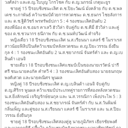
วงศ์สง่า และด.ญ.ใบบุญ ไกรโชค กับ ด.ญ.นกรณ์ เกตุมะยูร
ชายคู่ 15 ปีรอบชิงชนะเลิศ ด.ช.ปิยะวัฒน์ มั่งคล้าย กับ ด.ช.พล
เดช ระภาพันธ์ คว้าแชมป์ด้วยการหวดชนะ ด.ช.ธนกร ไชยลังการ
และ ด.ช.ฐิติวัชร์ พรทรัพย์ปภา 5 : 4 รองชนะเลิศอันดับ 2
สองพี่น้อง ด.ช.อมร คาเลวี ฮัววิล่า จับคู่กับ ด.ช.คีมี่ ฮัววิล่า และคู่
ของ ด.ช.ชวนากร ธนีภาพ กับ ด.ช.นนท์ปวัฒน์ คำจริง
หญิงเดี่ยว 18 ปีรอบชิงชนะเลิศ น.ส.เรียนนา แคลร์ ซี โมราเรส
สาวน้อยฟิลิปปินส์คว้าแชมป์หลังหวดชนะ ด.ญ.ปิยะวรรณ ยั่งยืน
กุล 4 : 1 รองชนะเลิศอันดับ 2 น.ส.ชยาภรณ์ จันทร์คำ และ ด.ญ.เบ
ลินด้า เอนจิ
ชายเดี่ยว 18 ปีรอบชิงชนะเลิศแชมป์เป็นของนายเรวัตน์ ปารี
ศรี ชนะนายคงภัค คำทวี 4 : 3 รองชนะเลิศอันดับสอง นายธนกฤษ
พงศ์เศวต และนายคณิศร พูนผล
หญิงคู่ 18 ปีรอบชิงชนะเลิศ ด.ญ.เบลินด้า เอนจิ จับคู่กับ
ด.ญ.ศิริกร พูนผล คว้าแชมป์ประเภทคู่รายการที่สองหลังหวดชนะ
น.ส.ยิ่งลักษณ์ เจริญรักษ์ธนกุล และ น.ส.วรรณิกา เพ็งประไพ 5 : 3
รองชนะเลิศอันดับสอง น.ส.ชยาภรณ์ จันทร์คำ กับ น.ส.วันพิมพ์
กลิ่นเพ็ญ และคู่ของ น.ส.เรียนนา แคลร์ ซี โมราเรส และ น.ส.ปิยะ
วรรณ ยั่งยืนกุล
ชายคู่ 18 ปีรอบชิงชนะเลิศสองคู่หู นายภูมิภัทร เธียรชัยพงศ์
และนายกฤติธี ปลื้มใจ คว้าแชมป์หลังหวดชนะนายวชิรปรัชญ์ กา