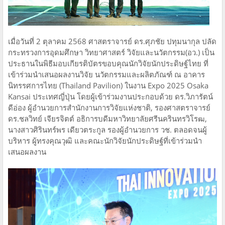
เมื่อวันที่ 2 ตุลาคม 2568 ศาสตราจารย์ ดร.ศุภชัย ปทุมนากุล ปลัด
กระทรวงการอุดมศึกษา วิทยาศาสตร์ วิจัยและนวัตกรรม(อว.) เป็น
ประธานในพิธีมอบเกียรติบัตรขอบคุณนักวิจัยนักประดิษฐ์ไทย ที่
เข้าร่วมนำเสนอผลงานวิจัย นวัตกรรมและผลิตภัณฑ์ ณ อาคาร
นิทรรศการไทย (Thailand Pavilion) ในงาน Expo 2025 Osaka
Kansai ประเทศญี่ปุ่น โดยผู้เข้าร่วมงานประกอบด้วย ดร.วิภารัตน์
ดีอ่อง ผู้อำนวยการสำนักงานการวิจัยแห่งชาติ, รองศาสตราจารย์
ดร.ชลวิทย์ เจียรจิตต์ อธิการบดีมหาวิทยาลัยศรีนครินทรวิโรฒ,
นางสาวศิรินทร์พร เดียวตระกูล รองผู้อำนวยการ วช. ตลอดจนผู้
บริหาร ผู้ทรงคุณวุฒิ และคณะนักวิจัยนักประดิษฐ์ที่เข้าร่วมนำ
เสนอผลงาน