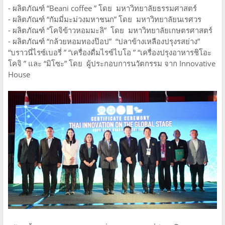
- ผลิตภัณฑ์ “Beani coffee ” โดย มหาวิทยาลัยธรรมศาสตร์
- ผลิตภัณฑ์ “กัมมี่มะม่วงมหาชนก” โดย มหาวิทยาลัยนเรศวร
- ผลิตภัณฑ์ “โคจิข้าวหอมมะลิ” โดย มหาวิทยาลัยเกษตรศาสตร์
- ผลิตภัณฑ์ “กล้วยหอมทองป๊อป” “ปลาข้างเหลืองปรุงรสย่าง”
“บราวนี่ไรซ์เบอรี่ ” “เครื่องดื่มไรซ์ไบโอ ” “เครื่องปรุงอาหารชิโอะ
โคจิ ” และ “มิโซะ” โดย ผู้ประกอบการนวัตกรรม จาก Innovative
House