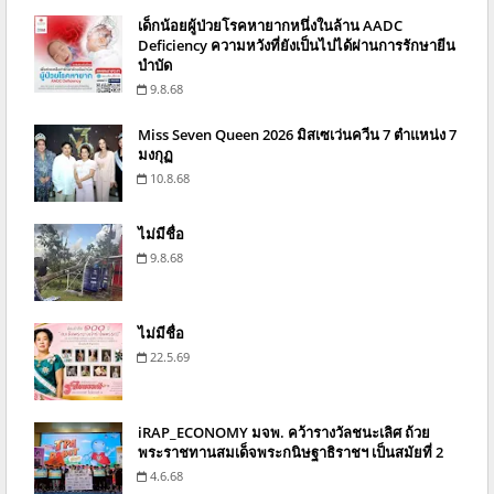
เด็กน้อยผู้ป่วยโรคหายากหนึ่งในล้าน AADC
Deficiency ความหวังที่ยังเป็นไปได้ผ่านการรักษายีน
บำบัด
9.8.68
Miss Seven Queen 2026 มิสเซเว่นควีน 7 ตำแหน่ง 7
มงกุฏ
10.8.68
ไม่มีชื่อ
9.8.68
ไม่มีชื่อ
22.5.69
iRAP_ECONOMY มจพ. คว้ารางวัลชนะเลิศ ถ้วย
พระราชทานสมเด็จพระกนิษฐาธิราชฯ เป็นสมัยที่ 2
4.6.68