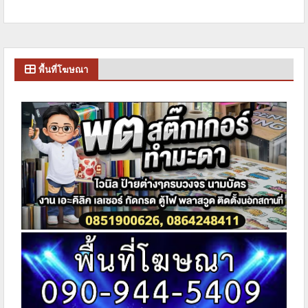
พื้นที่โฆษณา