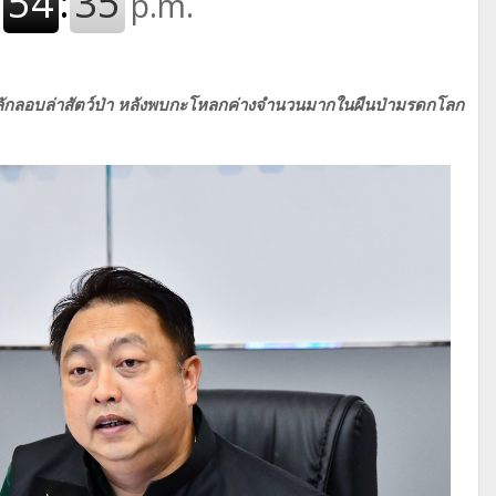
การลักลอบล่าสัตว์ป่า หลังพบกะโหลกค่างจำนวนมากในผืนป่ามรดกโลก