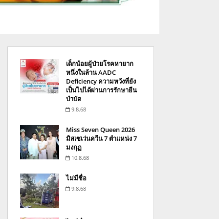
เด็กน้อยผู้ป่วยโรคหายาก
หนึ่งในล้าน AADC
Deficiency ความหวังที่ยัง
เป็นไปได้ผ่านการรักษายีน
บำบัด
9.8.68
Miss Seven Queen 2026
มิสเซเว่นควีน 7 ตำแหน่ง 7
มงกุฏ
10.8.68
ไม่มีชื่อ
9.8.68