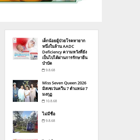
เด็กน้อยผู้ป่วยโรคหายาก
หนึ่งในล้าน AADC
Deficiency ความหวังที่ยัง
เป็นไปได้ผ่านการรักษายีน
บำบัด
9.8.68
Miss Seven Queen 2026
มิสเซเว่นควีน 7 ตำแหน่ง 7
มงกุฏ
10.8.68
ไม่มีชื่อ
9.8.68