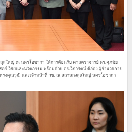
กงสุลใหญ่ ณ นครโอซากา ให้การต้อนรับ ศาสตราจารย์ ดร.ศุภชัย
์ วิจัยและนวัตกรรม พร้อมด้วย ดร.วิภารัตน์ ดีอ่อง ผู้อำนวยการ
ผู้ทรงคุณวุฒิ และเจ้าหน้าที่ วช. ณ สถานกงสุลใหญ่ นครโอซากา