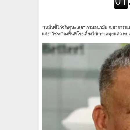
”เหม็นขี้ไก่จริงๆนะเธอ“
กรมอนามัย ก.สาธารณส
แจ้ง“วัชระ”ลงพื้นที่โรงเลี้ยงไก่เกาะสมุยแล้ว พบเ