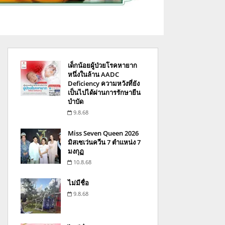
เด็กน้อยผู้ป่วยโรคหายาก
หนึ่งในล้าน AADC
Deficiency ความหวังที่ยัง
เป็นไปได้ผ่านการรักษายีน
บำบัด
9.8.68
Miss Seven Queen 2026
มิสเซเว่นควีน 7 ตำแหน่ง 7
มงกุฏ
10.8.68
ไม่มีชื่อ
9.8.68