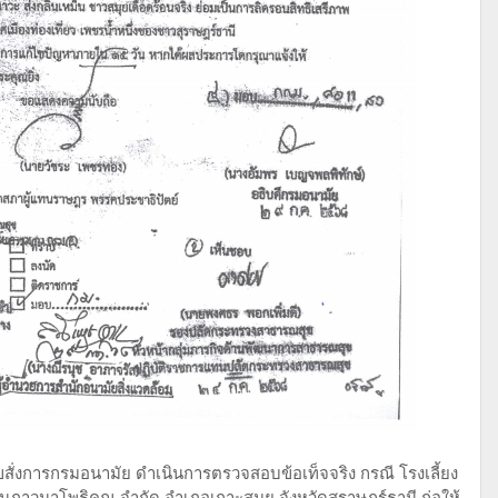
สั่งการกรมอนามัย ดำเนินการตรวจสอบข้อเท็จจริง กรณี โรงเลี้ยง
นภาวนาโพธิคุณ จำกัด อำเภอเกาะสมุย จังหวัดสุราษฎร์ธานี ก่อให้