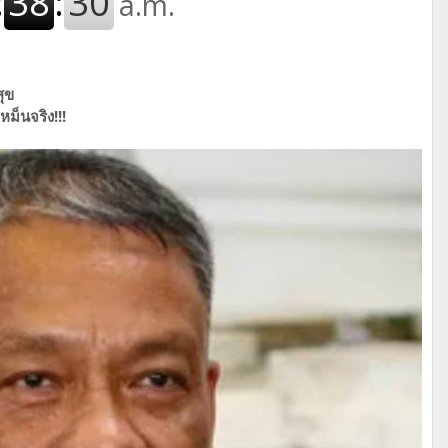
ุข
หม็นจริง!!!