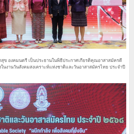
าสุข องคมนตรี เป็นประธานในพิธีประกาศเกียรติคุณอาสาสมัครดี
ื่องในงานวันสังคมสงเคราะห์แห่งชาติและวันอาสาสมัครไทย ประจำปี