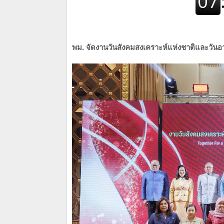
พม. จัดงานวันสังคมสงเคราะห์แห่งชาติและวันอา