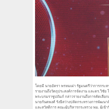
โดยมี นายอัครา พรหมเผ่า รัฐมนตรีว่าการกระ
รายงานถึงวัตถุประสงค์การจัดงาน และดร.วิช
พระบรมราชูปถัมภ์ กล่าวรายงานถึงการคัดเลือกอ
นายกันตพงศ์ รังษีสว่างปลัดกระทรวงการพัฒนา
และสวัสดิการ คณะผู้บริหารกระทรวง พม. ผู้เข้