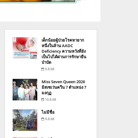
เด็กน้อยผู้ป่วยโรคหายาก
หนึ่งในล้าน AADC
Deficiency ความหวังที่ยัง
เป็นไปได้ผ่านการรักษายีน
บำบัด
9.8.68
Miss Seven Queen 2026
มิสเซเว่นควีน 7 ตำแหน่ง 7
มงกุฏ
10.8.68
ไม่มีชื่อ
9.8.68