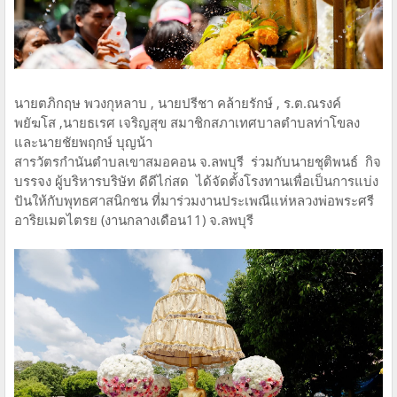
นายตภิกฤษ พวงกุหลาบ , นายปรีชา คล้ายรักษ์ , ร.ต.ณรงค์
พยัฆโส ,นายธเรศ เจริญสุข สมาชิกสภาเทศบาลตำบลท่าโขลง
และนายชัยพฤกษ์ บุญน้า
สารวัตรกำนันตำบลเขาสมอคอน จ.ลพบุรี ร่วมกับนายชุติพนธ์ กิจ
บรรจง ผู้บริหารบริษัท ดีดีไก่สด ได้จัดตั้งโรงทานเพื่อเป็นการแบ่ง
ปันให้กับพุทธศาสนิกชน ที่มาร่วมงานประเพณีแห่หลวงพ่อพระศรี
อาริยเมตไตรย (งานกลางเดือน11) จ.ลพบุรี