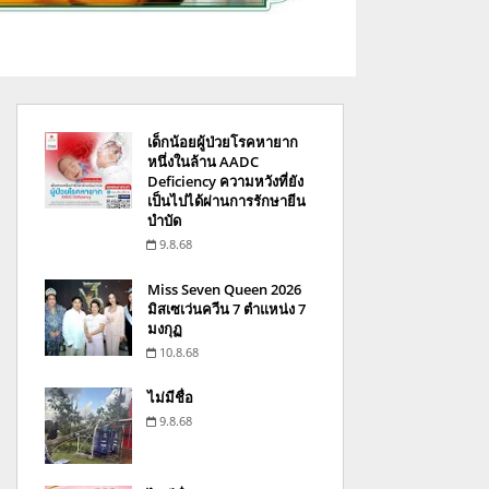
เด็กน้อยผู้ป่วยโรคหายาก
หนึ่งในล้าน AADC
Deficiency ความหวังที่ยัง
เป็นไปได้ผ่านการรักษายีน
บำบัด
9.8.68
Miss Seven Queen 2026
มิสเซเว่นควีน 7 ตำแหน่ง 7
มงกุฏ
10.8.68
ไม่มีชื่อ
9.8.68