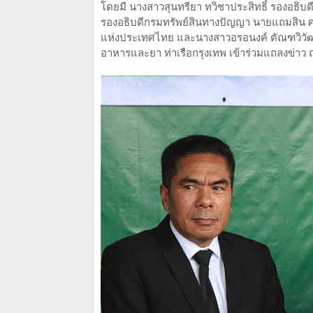
โดยมี นางสาวสุนทรียา ทวิชาประสิทธิ์ รองอธิบด
รองอธิบดีกรมทรัพย์สินทางปัญญา นายแถมสิน ศรี
แห่งประเทศไทย และนางสาวอรอนงค์ ตัณฑวิวั
อาหารและยา ท่าเรือกรุงเทพ เข้าร่วมแถลงข่าว