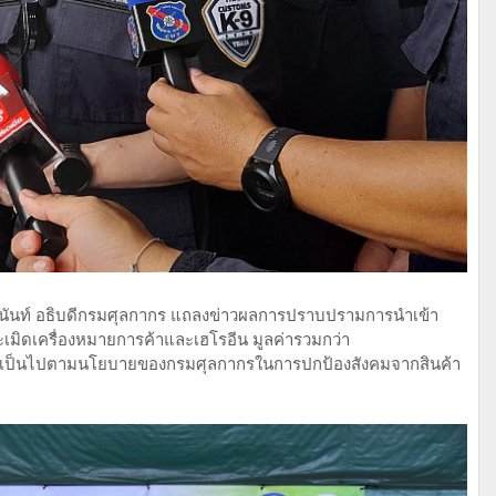
ุลนันท์ อธิบดีกรมศุลกากร แถลงข่าวผลการปราบปรามการนำเข้า
ละเมิดเครื่องหมายการค้าและเฮโรอีน มูลค่ารวมกว่า
าวเป็นไปตามนโยบายของกรมศุลกากรในการปกป้องสังคมจากสินค้า