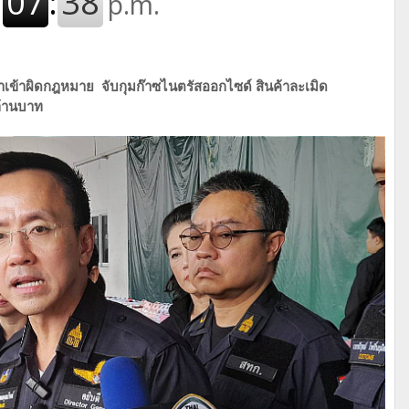
เข้าผิดกฎหมาย จับกุมก๊าซไนตรัสออกไซด์ สินค้าละเมิด
ล้านบาท