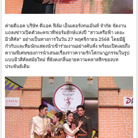
ค่ายดีแอค บริษัท ดีแอค ฟิล์ม เอ็นเตอร์เทนเม้นท์ จำกัด จัดงาน
แถลงข่าวเปิดตัวละครเวทีฟอร์มยักษ์แห่งปี "สาวเครือฟ้า เดอะ
มิวสิคัล" อย่างเป็นทางการในวัน 27 พฤศจิกายน 2568 โดยมีผู้
กำกับและทีมนักแสดงนำเข้าร่วมงานอย่างคับคั่ง พร้อมเปิดเผยถึง
ความพิเศษของการนำเสนอเรื่องราวความรักโศกนาฏกรรมในรูป
แบบมิวสิคัลสมัยใหม่ ที่ยังคงกลิ่นอายความคลาสสิกของบท
ประพันธ์เดิม