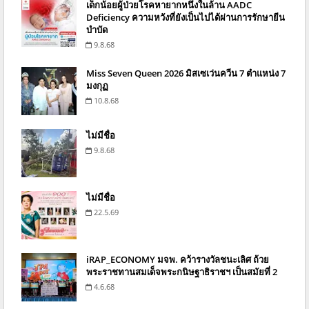
เด็กน้อยผู้ป่วยโรคหายากหนึ่งในล้าน AADC
Deficiency ความหวังที่ยังเป็นไปได้ผ่านการรักษายีน
บำบัด
9.8.68
Miss Seven Queen 2026 มิสเซเว่นควีน 7 ตำแหน่ง 7
มงกุฏ
10.8.68
ไม่มีชื่อ
9.8.68
ไม่มีชื่อ
22.5.69
iRAP_ECONOMY มจพ. คว้ารางวัลชนะเลิศ ถ้วย
พระราชทานสมเด็จพระกนิษฐาธิราชฯ เป็นสมัยที่ 2
4.6.68