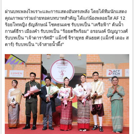
ผ่านบทเพลงไพเราะและการแสดงอันทรงพลัง โดยได้ทีมนักแสดง
คุณภาพมาร่วมถ่ายทอดบทบาทสำคัญ ได้แก่น้องพลอยใส AF 12
ร้อยโทหญิง ธัญลักษณ์ โชคธนเดช รับบทเป็น "เครือฟ้า" ต้นน้ำ
กานต์ธีรา เมืองคำ รับบทเป็น "ร้อยตรีพร้อม" อรอนงค์ ปัญญาวงศ์
รับบทเป็น "เจ้าดารารัศมี" แม็กซ์ จิรายุทธ คันธยศ (แม็กซ์ เดอะ ส
ตาร์) รับบทเป็น "เจ้าสายน้ำผึ้ง"