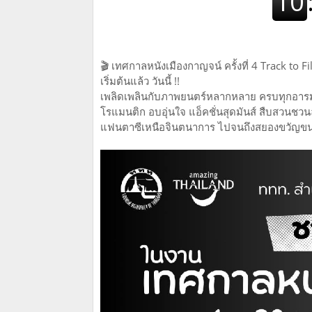
🎬 เทศกาลหนังเมืองกาญจน์ ครั้งที่ 4 Track to F
เริ่มต้นแล้ว วันนี้ !!
เพลิดเพลินกับภาพยนตร์หลากหลาย ครบทุกอาร
โรแมนติก อบอุ่นใจ แอ็คชั่นสุดมันส์ สืบสวนชวนล
แฟนตาซีเหนือจินตนาการ ไปจนถึงสยองขวัญขน