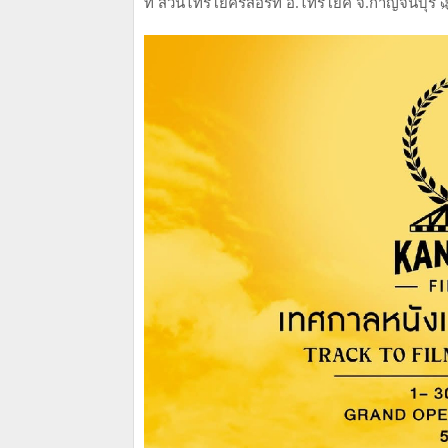
ที่ สวนไทรโยครีสอร์ท อ.ไทรโยค จ.กาญจนบุรี 