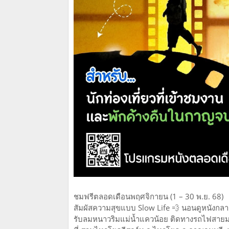
ชมฟรีตลอดเดือนพฤศจิกายน (1 – 30 พ.ย. 68)
สัมผัสความสุขแบบ Slow Life 💨 นอนดูหนังกล
รับลมหนาวริมแม่น้ำแควน้อย ติดทางรถไฟสา