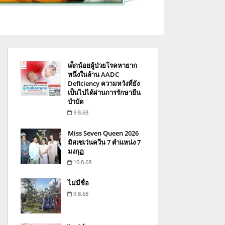
เด็กน้อยผู้ป่วยโรคหายาก
หนึ่งในล้าน AADC
Deficiency ความหวังที่ยัง
เป็นไปได้ผ่านการรักษายีน
บำบัด
9.8.68
Miss Seven Queen 2026
มิสเซเว่นควีน 7 ตำแหน่ง 7
มงกุฏ
10.8.68
ไม่มีชื่อ
9.8.68