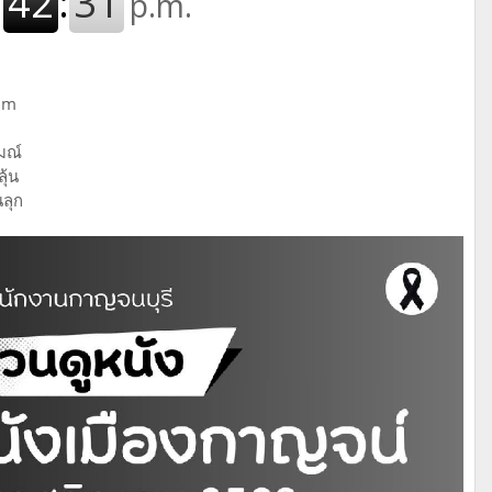
ilm
มณ์
ุ้น
ลุก