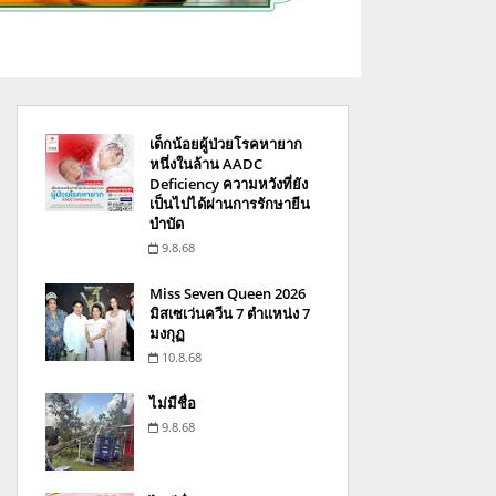
เด็กน้อยผู้ป่วยโรคหายาก
หนึ่งในล้าน AADC
Deficiency ความหวังที่ยัง
เป็นไปได้ผ่านการรักษายีน
บำบัด
9.8.68
Miss Seven Queen 2026
มิสเซเว่นควีน 7 ตำแหน่ง 7
มงกุฏ
10.8.68
ไม่มีชื่อ
9.8.68