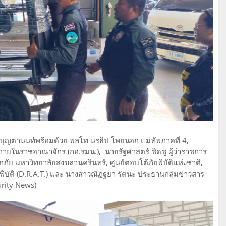
์ บุญตานนท์พร้อมด้วย พลโท นรธิป โพยนอก แม่ทัพภาคที่ 4,
ยในราชอาณาจักร (กอ.รมน.), นายรัฐศาสตร์ ชิดชู ผู้ว่าราชการ
ทกภัย มหาวิทยาลัยสงขลานครินทร์, ศูนย์ตอบโต้ภัยพิบัติแห่งชาติ,
บัติ (D.R.A.T.) และ นางสาวณัฏฐยา รัตนะ ประธานกลุ่มข่าวสาร
rity News)