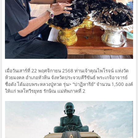
เมื่อวันเสาร์ที่ 22 พฤศจิกายน 2568 ท่านเจ้าคุณไพโรจน์ แห่งวัด
ห้วยมงคล อำเภอหัวหิน จังหวัดประจวบคีรีขันธ์ พระเกจิอาจารย์
ชื่อดัง ได้มอบพระหลวงปู่ทวด รุ่น> “ปาฏิหาริย์” จำนวน 1,500 องค์
ให้แก่ พลโทวีรยุทธ รักษิณ แม่ทัพภาคที่ 2