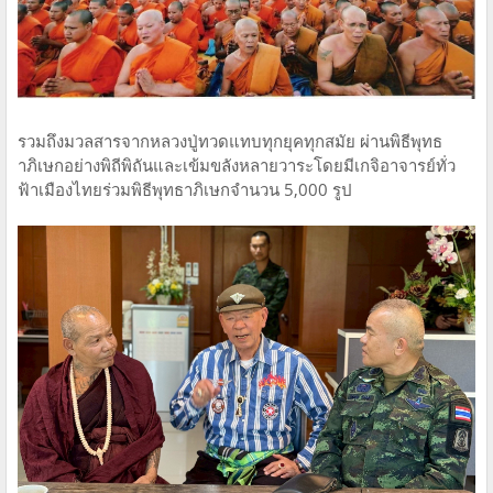
รวมถึงมวลสารจากหลวงปู่ทวดแทบทุกยุคทุกสมัย ผ่านพิธีพุทธ
าภิเษกอย่างพิถีพิถันและเข้มขลังหลายวาระ​โดยมีเกจิอาจารย์ทั่ว
ฟ้าเมืองไทย​ร่วมพิธีพุทธาภิเษกจำนวน 5,000 รูป​